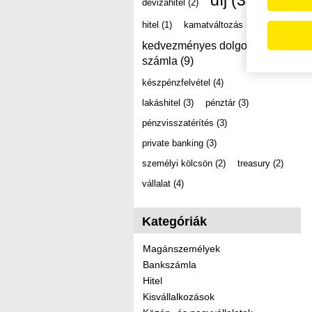
díj
(39)
devizahitel
(2)
hitel
(1)
kamatváltozás
(2)
kedvezményes dolgozói
számla
(9)
készpénzfelvétel
(4)
lakáshitel
(3)
pénztár
(3)
pénzvisszatérítés
(3)
private banking
(3)
személyi kölcsön
(2)
treasury
(2)
vállalat
(4)
Kategóriák
Magánszemélyek
Bankszámla
Hitel
Kisvállalkozások