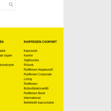
EK
RAIFFEISEN CSOPORT
atok
Kapcsolat
ti cégek
Karrier
Sajtószoba
ntézmények
Rólunk
Raiffeisen Alapkezelő
Raiffeisen Corporate
Lízing
Raiffeisen
Biztosításközvetítő
Raiffeisen Bank
International
Befektetői kapcsolatok