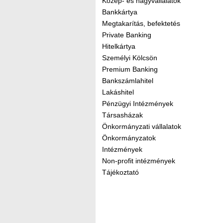
Közép- és nagyvállalatok
Bankkártya
Megtakarítás, befektetés
Private Banking
Hitelkártya
Személyi Kölcsön
Premium Banking
Bankszámlahitel
Lakáshitel
Pénzügyi Intézmények
Társasházak
Önkormányzati vállalatok
Önkormányzatok
Intézmények
Non-profit intézmények
Tájékoztató
Kereső sáv