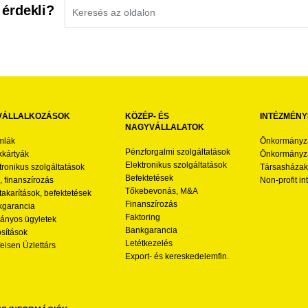
 érdekli?
VÁLLALKOZÁSOK
KÖZÉP- ÉS
INTÉZMÉNY
NAGYVÁLLALATOK
mlák
Önkormányz
Pénzforgalmi szolgáltatások
kártyák
Önkormányza
Elektronikus szolgáltatások
tronikus szolgáltatások
Társasházak
Befektetések
l, finanszírozás
Non-profit i
Tőkebevonás, M&A
akarítások, befektetések
Finanszírozás
garancia
Faktoring
nyos ügyletek
Bankgarancia
osítások
Letétkezelés
feisen Üzlettárs
Export- és kereskedelemfin.