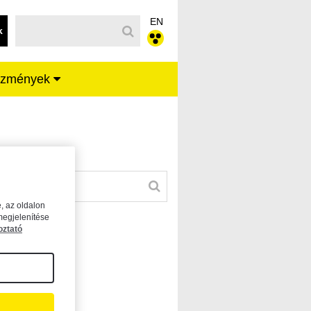
EN
k
ézmények
, az oldalon
megjelenítése
oztató