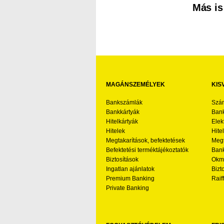
Más is
MAGÁNSZEMÉLYEK
KIS
Bankszámlák
Szá
Bankkártyák
Bank
Hitelkártyák
Elek
Hitelek
Hite
Megtakarítások, befektetések
Megt
Befektetési terméktájékoztatók
Bank
Biztosítások
Okmá
Ingatlan ajánlatok
Bizt
Premium Banking
Raif
Private Banking