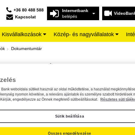
+36 80 488 588
Internetbank
VideoBan
belépés
Kapcsolat
Kisvállalkozások
Közép- és nagyvállalatok
Int
iffeisen BANK
iók
Dokumentumtár
DOKUMENTUMTÁR
Kereső sáv
zelés
n Bank weboldala sütiket használ az oldal működtetése, a használat megkönnyítése
A dokumentum kereséséhez kérjük, írja be a keresőszót a mezőbe.
ékenység nyomon követése, a releváns ajánlatok és személyre szabott hirdetések 
Kérjük, engedélyezze az Önnek megfelelő sütibeállításokat.
Részletes süti tájék
Sütik beállítása
Összes engedélyezése