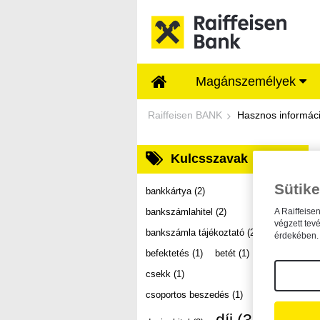
Ugrás a fő tartalomhoz
Magánszemélyek
Dokumentumtár - Ra
Raiffeisen BANK
Hasznos informác
Kulcsszavak
Sütike
bankkártya
(2)
bankszámlahitel
(2)
A Raiffeise
végzett tev
bankszámla tájékoztató
(2)
érdekében. 
befektetés
(1)
betét
(1)
csekk
(1)
csoportos beszedés
(1)