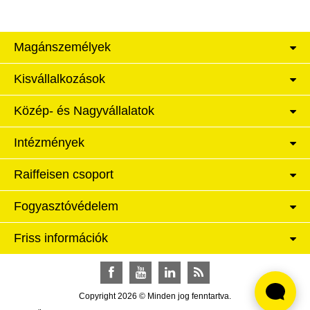
Magánszemélyek
Kisvállalkozások
Közép- és Nagyvállalatok
Intézmények
Raiffeisen csoport
Fogyasztóvédelem
Friss információk
Facebook
YouTube
LinkedIn
RSS
Copyright 2026 © Minden jog fenntartva.