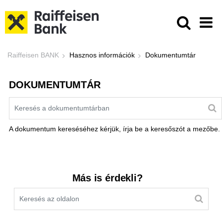
Ugrás a fő tartalomhoz
Dokumentumtár - Raiffeisen BANK
Raiffeisen BANK
Hasznos információk
Dokumentumtár
DOKUMENTUMTÁR
Kereső sáv
A dokumentum kereséséhez kérjük, írja be a keresőszót a mezőbe.
Kereső sáv
Más is érdekli?