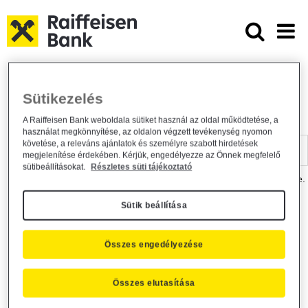
Ugrás a fő tartalomhoz
Dokumentumtár - Raiffeisen BANK
Raiffeisen BANK
Hasznos információk
Dokumentumtár
Sütikezelés
DOKUMENTUMTÁR
A Raiffeisen Bank weboldala sütiket használ az oldal működtetése, a
használat megkönnyítése, az oldalon végzett tevékenység nyomon
Kereső sáv
követése, a releváns ajánlatok és személyre szabott hirdetések
megjelenítése érdekében. Kérjük, engedélyezze az Önnek megfelelő
sütibeállításokat.
Részletes süti tájékoztató
A dokumentum kereséséhez kérjük, írja be a keresőszót a mezőbe.
Sütik beállítása
Kereső sáv
Más is érdekli?
Összes engedélyezése
Összes elutasítása