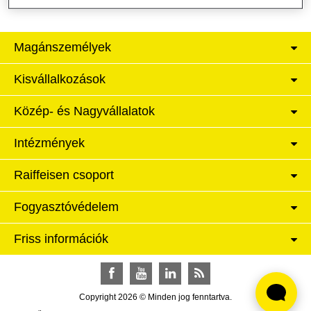
Magánszemélyek
Kisvállalkozások
Közép- és Nagyvállalatok
Intézmények
Raiffeisen csoport
Fogyasztóvédelem
Friss információk
Facebook
YouTube
LinkedIn
RSS
Copyright 2026 © Minden jog fenntartva.