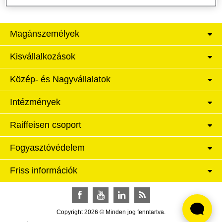
Magánszemélyek
Kisvállalkozások
Közép- és Nagyvállalatok
Intézmények
Raiffeisen csoport
Fogyasztóvédelem
Friss információk
Facebook
YouTube
LinkedIn
RSS
Copyright 2026 © Minden jog fenntartva.