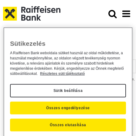
Ugrás a fő tartalomhoz
Dokumentumtár - Raiffeisen BANK
Raiffeisen BANK
Hasznos információk
Dokumentumtár
Sütikezelés
DOKUMENTUMTÁR
A Raiffeisen Bank weboldala sütiket használ az oldal működtetése, a
használat megkönnyítése, az oldalon végzett tevékenység nyomon
Kereső sáv
követése, a releváns ajánlatok és személyre szabott hirdetések
megjelenítése érdekében. Kérjük, engedélyezze az Önnek megfelelő
sütibeállításokat.
Részletes süti tájékoztató
A dokumentum kereséséhez kérjük, írja be a keresőszót a mezőbe.
Sütik beállítása
Kereső sáv
Más is érdekli?
Összes engedélyezése
Összes elutasítása