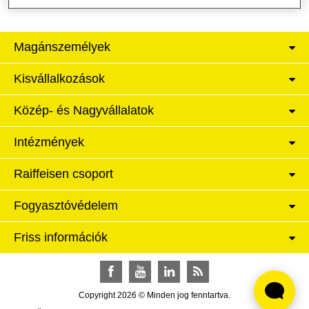
Magánszemélyek
Kisvállalkozások
Közép- és Nagyvállalatok
Intézmények
Raiffeisen csoport
Fogyasztóvédelem
Friss információk
Facebook
YouTube
LinkedIn
RSS
Copyright 2026 © Minden jog fenntartva.