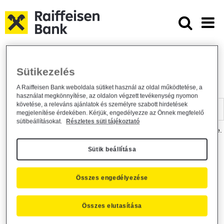
Ugrás a fő tartalomhoz
Dokumentumtár - Raiffeisen BANK
Raiffeisen BANK
Hasznos információk
Dokumentumtár
Sütikezelés
DOKUMENTUMTÁR
A Raiffeisen Bank weboldala sütiket használ az oldal működtetése, a
használat megkönnyítése, az oldalon végzett tevékenység nyomon
Kereső sáv
követése, a releváns ajánlatok és személyre szabott hirdetések
megjelenítése érdekében. Kérjük, engedélyezze az Önnek megfelelő
sütibeállításokat.
Részletes süti tájékoztató
A dokumentum kereséséhez kérjük, írja be a keresőszót a mezőbe.
Sütik beállítása
Kereső sáv
Más is érdekli?
Összes engedélyezése
Összes elutasítása