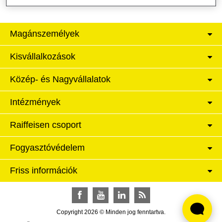
Magánszemélyek
Kisvállalkozások
Közép- és Nagyvállalatok
Intézmények
Raiffeisen csoport
Fogyasztóvédelem
Friss információk
Facebook
YouTube
LinkedIn
RSS
Copyright 2026 © Minden jog fenntartva.