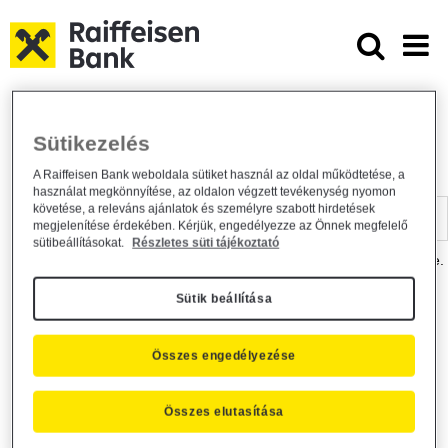
Ugrás a fő tartalomhoz
Dokumentumtár - Raiffeisen BANK
Raiffeisen BANK
Hasznos információk
Dokumentumtár
Sütikezelés
DOKUMENTUMTÁR
A Raiffeisen Bank weboldala sütiket használ az oldal működtetése, a
használat megkönnyítése, az oldalon végzett tevékenység nyomon
Kereső sáv
követése, a releváns ajánlatok és személyre szabott hirdetések
megjelenítése érdekében. Kérjük, engedélyezze az Önnek megfelelő
sütibeállításokat.
Részletes süti tájékoztató
A dokumentum kereséséhez kérjük, írja be a keresőszót a mezőbe.
Sütik beállítása
Kereső sáv
Más is érdekli?
Összes engedélyezése
Összes elutasítása