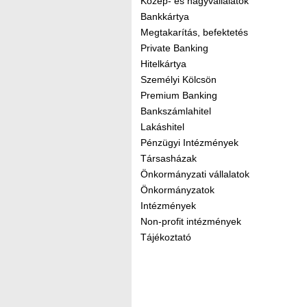
Közép- és nagyvállalatok
Bankkártya
Megtakarítás, befektetés
Private Banking
Hitelkártya
Személyi Kölcsön
Premium Banking
Bankszámlahitel
Lakáshitel
Pénzügyi Intézmények
Társasházak
Önkormányzati vállalatok
Önkormányzatok
Intézmények
Non-profit intézmények
Tájékoztató
Kereső sáv