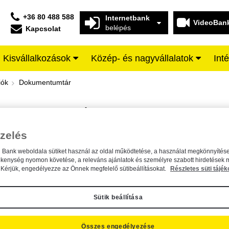
+36 80 488 588
Internetbank
VideoBan
belépés
Kapcsolat
Kisvállalkozások
Közép- és nagyvállalatok
Int
iffeisen BANK
iók
Dokumentumtár
DOKUMENTUMTÁR
Kereső sáv
zelés
n Bank weboldala sütiket használ az oldal működtetése, a használat megkönnyítése
A dokumentum kereséséhez kérjük, írja be a keresőszót a mezőbe.
ékenység nyomon követése, a releváns ajánlatok és személyre szabott hirdetések 
Kérjük, engedélyezze az Önnek megfelelő sütibeállításokat.
Részletes süti tájék
Sütik beállítása
Összes engedélyezése