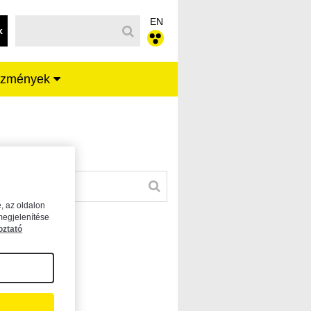
EN
k
ézmények
, az oldalon
megjelenítése
oztató