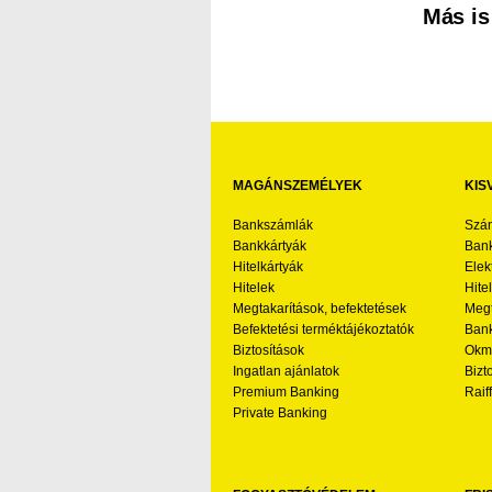
Más is
MAGÁNSZEMÉLYEK
KIS
Bankszámlák
Szá
Bankkártyák
Bank
Hitelkártyák
Elek
Hitelek
Hite
Megtakarítások, befektetések
Megt
Befektetési terméktájékoztatók
Bank
Biztosítások
Okmá
Ingatlan ajánlatok
Bizt
Premium Banking
Raif
Private Banking