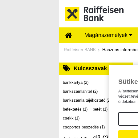
Ugrás a fő tartalomhoz
Magánszemélyek
Dokumentumtár - Ra
Raiffeisen BANK
Hasznos informác
Kulcsszavak
Sütike
bankkártya
(2)
bankszámlahitel
(2)
A Raiffeise
végzett tev
bankszámla tájékoztató
(2)
érdekében. 
befektetés
(1)
betét
(1)
csekk
(1)
csoportos beszedés
(1)