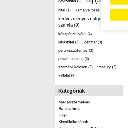
díj
(39)
devizahitel
(2)
hitel
(1)
kamatváltozás
(2)
kedvezményes dolgozói
számla
(9)
készpénzfelvétel
(4)
lakáshitel
(3)
pénztár
(3)
pénzvisszatérítés
(3)
private banking
(3)
személyi kölcsön
(2)
treasury
(2)
vállalat
(4)
Kategóriák
Magánszemélyek
Bankszámla
Hitel
Kisvállalkozások