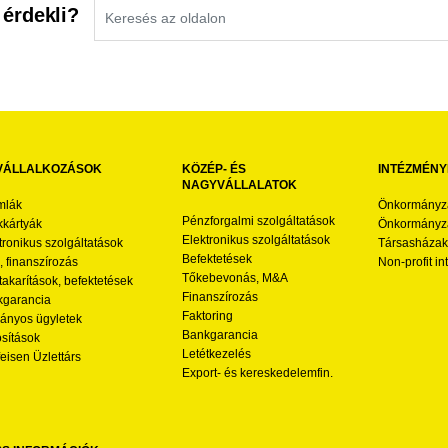
 érdekli?
VÁLLALKOZÁSOK
KÖZÉP- ÉS
INTÉZMÉNY
NAGYVÁLLALATOK
mlák
Önkormányz
Pénzforgalmi szolgáltatások
kártyák
Önkormányza
Elektronikus szolgáltatások
tronikus szolgáltatások
Társasházak
Befektetések
l, finanszírozás
Non-profit i
Tőkebevonás, M&A
akarítások, befektetések
Finanszírozás
garancia
Faktoring
nyos ügyletek
Bankgarancia
osítások
Letétkezelés
feisen Üzlettárs
Export- és kereskedelemfin.