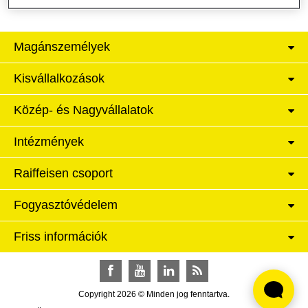
Magánszemélyek
Kisvállalkozások
Közép- és Nagyvállalatok
Intézmények
Raiffeisen csoport
Fogyasztóvédelem
Friss információk
Facebook
YouTube
LinkedIn
RSS
Copyright 2026 © Minden jog fenntartva.