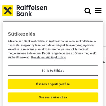
Ugrás a fő tartalomhoz
Dokumentumtár - Raiffeisen BANK
Raiffeisen BANK
Hasznos információk
Dokumentumtár
Sütikezelés
DOKUMENTUMTÁR
A Raiffeisen Bank weboldala sütiket használ az oldal működtetése, a
használat megkönnyítése, az oldalon végzett tevékenység nyomon
Kereső sáv
követése, a releváns ajánlatok és személyre szabott hirdetések
megjelenítése érdekében. Kérjük, engedélyezze az Önnek megfelelő
sütibeállításokat.
Részletes süti tájékoztató
A dokumentum kereséséhez kérjük, írja be a keresőszót a mezőbe.
Sütik beállítása
Kereső sáv
Más is érdekli?
Összes engedélyezése
Összes elutasítása