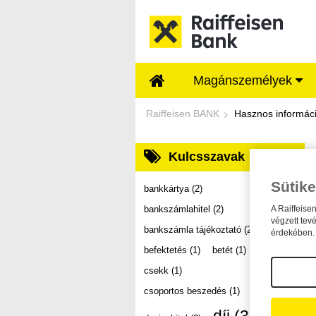
Ugrás a fő tartalomhoz
Magánszemélyek
Dokumentumtár - Ra
Raiffeisen BANK
Hasznos informác
Kulcsszavak
Sütike
bankkártya
(2)
bankszámlahitel
(2)
A Raiffeise
végzett tev
bankszámla tájékoztató
(2)
érdekében. 
befektetés
(1)
betét
(1)
csekk
(1)
csoportos beszedés
(1)