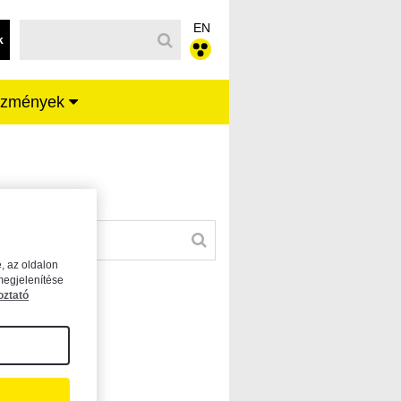
EN
k
ézmények
, az oldalon
megjelenítése
oztató