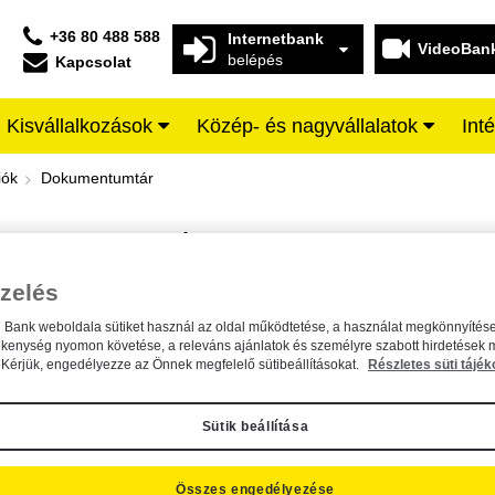
+36 80 488 588
Internetbank
VideoBan
belépés
Kapcsolat
Kisvállalkozások
Közép- és nagyvállalatok
Int
iffeisen BANK
iók
Dokumentumtár
DOKUMENTUMTÁR
Kereső sáv
zelés
n Bank weboldala sütiket használ az oldal működtetése, a használat megkönnyítése
A dokumentum kereséséhez kérjük, írja be a keresőszót a mezőbe.
ékenység nyomon követése, a releváns ajánlatok és személyre szabott hirdetések 
Kérjük, engedélyezze az Önnek megfelelő sütibeállításokat.
Részletes süti tájék
Sütik beállítása
Összes engedélyezése