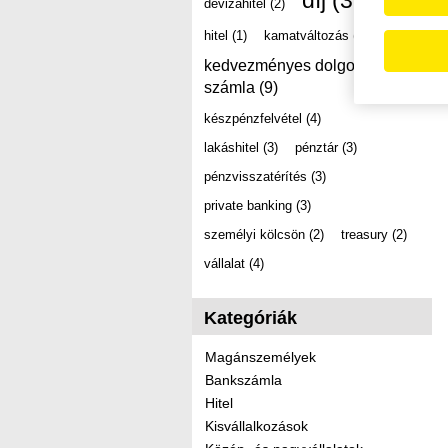
díj
(39)
devizahitel
(2)
hitel
(1)
kamatváltozás
(2)
kedvezményes dolgozói
számla
(9)
készpénzfelvétel
(4)
lakáshitel
(3)
pénztár
(3)
pénzvisszatérítés
(3)
private banking
(3)
személyi kölcsön
(2)
treasury
(2)
vállalat
(4)
Kategóriák
Magánszemélyek
Bankszámla
Hitel
Kisvállalkozások