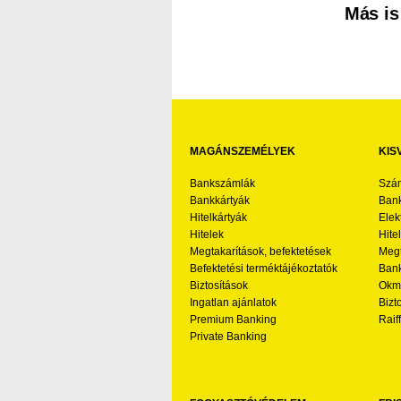
Más is
MAGÁNSZEMÉLYEK
KIS
Bankszámlák
Szá
Bankkártyák
Bank
Hitelkártyák
Elek
Hitelek
Hite
Megtakarítások, befektetések
Megt
Befektetési terméktájékoztatók
Bank
Biztosítások
Okmá
Ingatlan ajánlatok
Bizt
Premium Banking
Raif
Private Banking