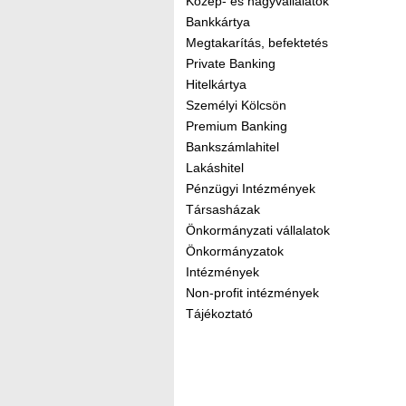
Közép- és nagyvállalatok
Bankkártya
Megtakarítás, befektetés
Private Banking
Hitelkártya
Személyi Kölcsön
Premium Banking
Bankszámlahitel
Lakáshitel
Pénzügyi Intézmények
Társasházak
Önkormányzati vállalatok
Önkormányzatok
Intézmények
Non-profit intézmények
Tájékoztató
Kereső sáv