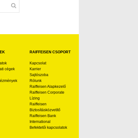
EK
RAIFFEISEN CSOPORT
atok
Kapcsolat
ti cégek
Karrier
Sajtószoba
ntézmények
Rólunk
Raiffeisen Alapkezelő
Raiffeisen Corporate
Lízing
Raiffeisen
Biztosításközvetítő
Raiffeisen Bank
International
Befektetői kapcsolatok