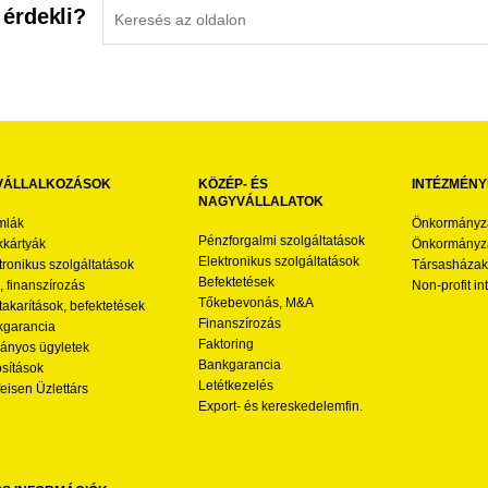
 érdekli?
VÁLLALKOZÁSOK
KÖZÉP- ÉS
INTÉZMÉNY
NAGYVÁLLALATOK
mlák
Önkormányz
Pénzforgalmi szolgáltatások
kártyák
Önkormányza
Elektronikus szolgáltatások
tronikus szolgáltatások
Társasházak
Befektetések
l, finanszírozás
Non-profit i
Tőkebevonás, M&A
akarítások, befektetések
Finanszírozás
garancia
Faktoring
nyos ügyletek
Bankgarancia
osítások
Letétkezelés
feisen Üzlettárs
Export- és kereskedelemfin.