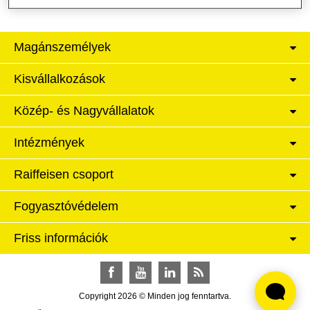
Magánszemélyek
Kisvállalkozások
Közép- és Nagyvállalatok
Intézmények
Raiffeisen csoport
Fogyasztóvédelem
Friss információk
Facebook
YouTube
LinkedIn
RSS
Copyright 2026 © Minden jog fenntartva.