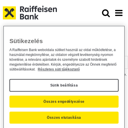
Ugrás a fő tartalomhoz
Dokumentumtár - Raiffeisen BANK
Raiffeisen BANK
Hasznos információk
Dokumentumtár
Sütikezelés
DOKUMENTUMTÁR
A Raiffeisen Bank weboldala sütiket használ az oldal működtetése, a
használat megkönnyítése, az oldalon végzett tevékenység nyomon
Kereső sáv
követése, a releváns ajánlatok és személyre szabott hirdetések
megjelenítése érdekében. Kérjük, engedélyezze az Önnek megfelelő
sütibeállításokat.
Részletes süti tájékoztató
A dokumentum kereséséhez kérjük, írja be a keresőszót a mezőbe.
Sütik beállítása
Kereső sáv
Más is érdekli?
Összes engedélyezése
Összes elutasítása