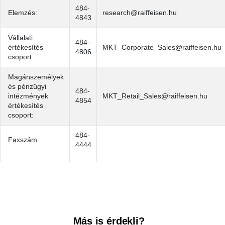
484-
Elemzés:
research@raiffeisen.hu
4843
Vállalati
484-
értékesítés
MKT_Corporate_Sales@raiffeisen.hu
4806
csoport:
Magánszemélyek
és pénzügyi
484-
intézmények
MKT_Retail_Sales@raiffeisen.hu
4854
értékesítés
csoport:
484-
Faxszám
4444
Kereső sáv
Más is érdekli?