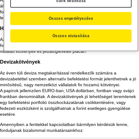
Azon Ügyfelek részére, akik rövid, a diszkont kincstárjegyek és
Sütik beállítása
államkötvények lejárataitól különböző futamidőre szeretnék lekötni
forrásaikat, a Raiffeisen Bank állampapír fedezettel kihelyezési
lehetőséget nyújt.
Összes engedélyezése
Hazai vállalati kötvények
Összes elutasítása
Az állampapíroknál magasabb hozamra, ugyanakkor biztonságos, fix
hozamú befektetésre vágyóknak érdemes körülnézniük a hazai
vállalati kötvények és jelzáloglevelek piacán.
Devizakötvények
Az éven túli deviza megtakarítással rendelkezők számára a
devizabetéttel szemben alternatív befektetési formát jelenthetnek a jó
minősítésű, nagy nemzetközi vállalatok fix hozamú kötvényei.
A papírok jellemzően EURO-ban, USA dollárban, fontban vagy svájci
frankban denomináltak. A devizakötvények jó lehetőséget teremtenek
egy befektetési portfolió összkockázatának csökkentésére, vagy
fedezeti eszközként is szolgálhatnak a forint esetleges gyengülése
esetére.
Amennyiben a fentiekkel kapcsolatban bármilyen kérdésük lenne,
forduljanak bizalommal munkatársainkhoz: