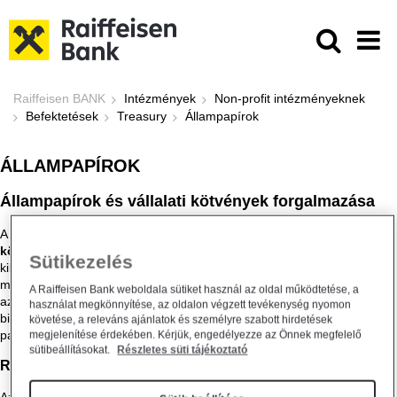
Ugrás a fő tartalomhoz
Állampapírok - Raiffeisen BANK
Raiffeisen BANK
Intézmények
Non-profit intézményeknek
Befektetések
Treasury
Állampapírok
ÁLLAMPAPÍROK
Állampapírok és vállalati kötvények forgalmazása
A Likviditáskezelési Főosztály (Treasury) keretein belül működő
kötvényértékesítési részleg
az Államadósság Kezelő Központ által
Sütikezelés
kibocsátott Diszkont Kincstárjegyek és Magyar Államkötvények
másodpiaci forgalmazásában aktív szerepet vállal. Ügyfelei számára
A Raiffeisen Bank weboldala sütiket használ az oldal működtetése, a
az államkötvény és diszkont kincstárjegy aukciókon való részvételt is
használat megkönnyítése, az oldalon végzett tevékenység nyomon
biztosítja. A Társaság a már kibocsátott, másodlagos piacon forgó
követése, a releváns ajánlatok és személyre szabott hirdetések
papírokra folyamatosan vételi/eladási árat jegyez.
megjelenítése érdekében. Kérjük, engedélyezze az Önnek megfelelő
sütibeállításokat.
Részletes süti tájékoztató
Repo ügyletek