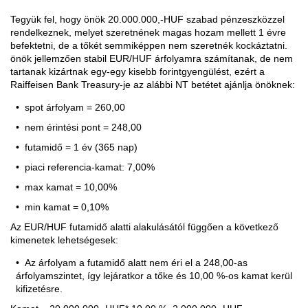
Tegyük fel, hogy önök 20.000.000,-HUF szabad pénzeszközzel
rendelkeznek, melyet szeretnének magas hozam mellett 1 évre
befektetni, de a tőkét semmiképpen nem szeretnék kockáztatni.
önök jellemzően stabil EUR/HUF árfolyamra számítanak, de nem
tartanak kizártnak egy-egy kisebb forintgyengülést, ezért a
Raiffeisen Bank Treasury-je az alábbi NT betétet ajánlja önöknek:
spot árfolyam = 260,00
nem érintési pont = 248,00
futamidő = 1 év (365 nap)
piaci referencia-kamat: 7,00%
max kamat = 10,00%
min kamat = 0,10%
Az EUR/HUF futamidő alatti alakulásától függően a következő
kimenetek lehetségesek:
Az árfolyam a futamidő alatt nem éri el a 248,00-as
árfolyamszintet, így lejáratkor a tőke és 10,00 %-os kamat kerül
kifizetésre.