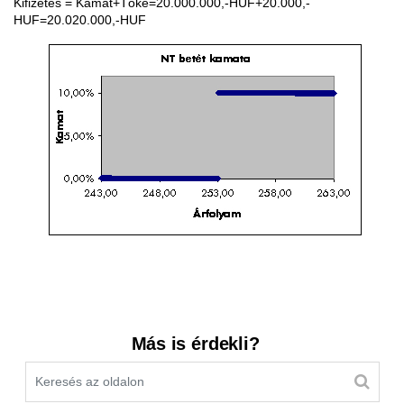
Kifizetés = Kamat+Tőke=20.000.000,-HUF+20.000,-
HUF=20.020.000,-HUF
Kereső sáv
Más is érdekli?