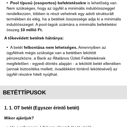
Pool típusú (csoportos) befektetésekre
is lehetőség van.
Nem szükséges, hogy az ügyfél a minimális indulóösszeggel
rendelkezzen, többen is részt vehetnek egy adott strukturált
termékben és elég, ha a betétek összessége adja ki a minimális
indulóösszeget. A pool-tagok számára a minimális befektetési
összeg
10 millió Ft.
A tőkevédett betétek hátránya:
A betét
felbontása nem lehetséges.
Amennyiben az
ügyfélnek mégis szüksége van a betétben lekötött
pénzeszközre, a Bank az Általános Üzleti Feltételeknek
megfelelően - egyedi döntés alapján - a lekötött betét ellenében
(annak biztosítéka mellett, óvadékként történő lekötésével) az
ügyfél részére hitelt nyújthat.
BETÉTTÍPUSOK
1. 1. OT betét (Egyszer érintő betét)
Mikor ajánljuk?