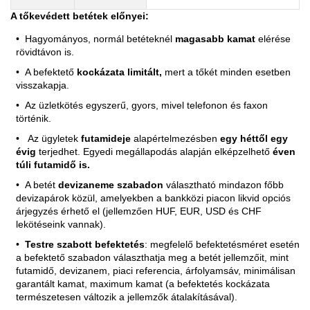
A tőkevédett betétek előnyei:
Hagyományos, normál betéteknél
magasabb kamat
elérése
rövidtávon is.
A befektető
kockázata limitált,
mert a tőkét minden esetben
visszakapja.
Az üzletkötés egyszerű, gyors, mivel telefonon és faxon
történik.
Az ügyletek
futamideje
alapértelmezésben
egy héttől egy
évig
terjedhet. Egyedi megállapodás alapján elképzelhető
éven
túli futamidő is.
A betét
devizaneme szabadon
választható mindazon főbb
devizapárok közül, amelyekben a bankközi piacon likvid opciós
árjegyzés érhető el (jellemzően HUF, EUR, USD és CHF
lekötéseink vannak).
Testre szabott befektetés
: megfelelő befektetésméret esetén
a befektető szabadon választhatja meg a betét jellemzőit, mint
futamidő, devizanem, piaci referencia, árfolyamsáv, minimálisan
garantált kamat, maximum kamat (a befektetés kockázata
természetesen változik a jellemzők átalakításával).