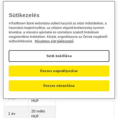
N
o
T
ouch
(továbbiakban NT)
-
"egyszer sem érintő"
D
ouble
N
o
T
ouch (továbbiakban DNT) - "sávban maradó"
Sütikezelés
WED
dingCake (továbbiakban WED) - "esküvői torta"
A Raiffeisen Bank weboldala sütiket használ az oldal működtetése, a
R
ange
AC
crual (továbbiakban RAC) - "naponta sávban
használat megkönnyítése, az oldalon végzett tevékenység nyomon
követése, a releváns ajánlatok és személyre szabott hirdetések
kamatozó"
megjelenítése érdekében. Kérjük, engedélyezze az Önnek megfelelő
sütibeállításokat.
Részletes süti tájékoztató
A tőkevédett betétek minimális induló összege
Futamidő
OT, NT, DNT
Sütik beállítása
250 millió
1 hó
HUF
Összes engedélyezése
150 millió
3 hó
HUF
Összes elutasítása
vagy ennek megfelelő egyéb
deviza
40 millió
6 hó
HUF
20 millió
1 év
HUF