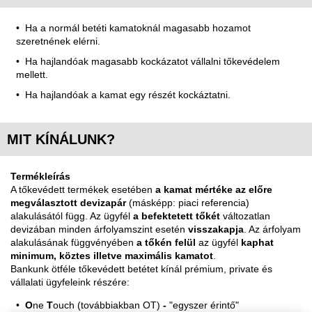
Ha a normál betéti kamatoknál magasabb hozamot
szeretnének elérni.
Ha hajlandóak magasabb kockázatot vállalni tőkevédelem
mellett.
Ha hajlandóak a kamat egy részét kockáztatni.
MIT KÍNÁLUNK?
Termékleírás
A tőkevédett termékek esetében
a kamat mértéke az előre
megválasztott devizapár
(másképp: piaci referencia)
alakulásától függ. Az ügyfél
a befektetett tőkét
változatlan
devizában minden árfolyamszint esetén
visszakapja
. Az árfolyam
alakulásának függvényében
a tőkén felül
az ügyfél
kaphat
minimum, köztes illetve maximális kamatot
.
Bankunk ötféle tőkevédett betétet kínál prémium, private és
vállalati ügyfeleink részére:
O
ne
T
ouch (továbbiakban OT)
-
"egyszer érintő"