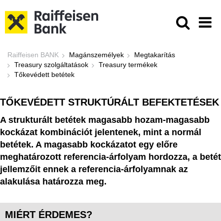
Ugrás a fő tartalomhoz
Tőkevédett betétek - Raiffeisen B
Raiffeisen BANK
Magánszemélyek
Megtakarítás
Treasury szolgáltatások
Treasury termékek
Tőkevédett betétek
TŐKEVÉDETT STRUKTÚRÁLT BEFEKTETÉSEK
A strukturált betétek magasabb hozam-magasabb
kockázat kombinációt jelentenek, mint a normál
betétek. A magasabb kockázatot egy előre
meghatározott referencia-árfolyam hordozza, a betét
jellemzőit ennek a referencia-árfolyamnak az
alakulása határozza meg.
MIÉRT ÉRDEMES?