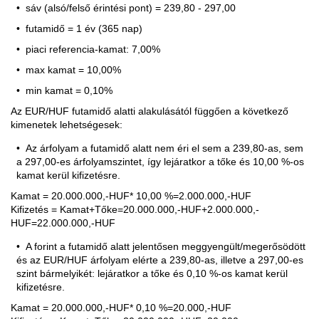
sáv (alsó/felső érintési pont) = 239,80 - 297,00
futamidő = 1 év (365 nap)
piaci referencia-kamat: 7,00%
max kamat = 10,00%
min kamat = 0,10%
Az EUR/HUF futamidő alatti alakulásától függően a következő
kimenetek lehetségesek:
Az árfolyam a futamidő alatt nem éri el sem a 239,80-as, sem
a 297,00-es árfolyamszintet, így lejáratkor a tőke és 10,00 %-os
kamat kerül kifizetésre.
Kamat = 20.000.000,-HUF* 10,00 %=2.000.000,-HUF
Kifizetés = Kamat+Tőke=20.000.000,-HUF+2.000.000,-
HUF=22.000.000,-HUF
A forint a futamidő alatt jelentősen meggyengült/megerősödött
és az EUR/HUF árfolyam elérte a 239,80-as, illetve a 297,00-es
szint bármelyikét: lejáratkor a tőke és 0,10 %-os kamat kerül
kifizetésre.
Kamat = 20.000.000,-HUF* 0,10 %=20.000,-HUF