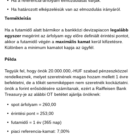
Ha a referencia-árfolyam elmozdulását várják.
Ha határozott elképzelésük van az elmozdulás irányáról.
Termékleírás
Ha a futamidő alatt bármikor a bankközi devizapiacon
legalább
egyszer
megérint az árfolyam egy előre definiált érintési pontot,
akkor a futamidő végén a
maximális kamat
kerül kifizetésre.
Különben a minimum kamatot kapja az ügyfél.
Példa
Tegyük fel, hogy önök 20.000.000,-HUF szabad pénzeszközzel
rendelkeznek, melyet szeretnének magas hozam mellett 1 évre
befektetni, de a tőkét semmiképpen nem szeretnék kockáztatni.
önök a forint erősödésére számítanak, ezért a Raiffeisen Bank
Treasury-je az alábbi OT betétet ajánlja önöknek:
spot árfolyam = 260,00
érintési pont = 253,00
futamidő = 1 év (365 nap)
piaci referencia-kamat: 7,00%