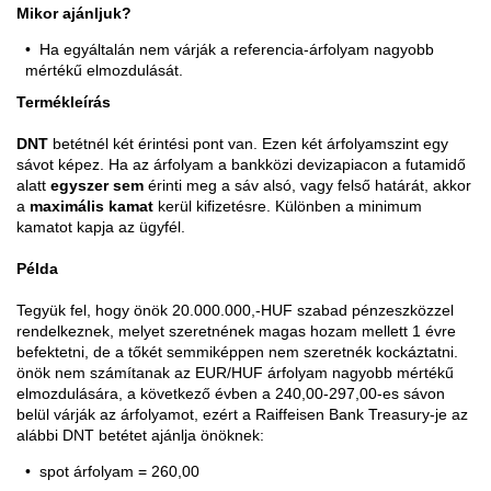
Mikor ajánljuk?
Ha egyáltalán nem várják a referencia-árfolyam nagyobb
mértékű elmozdulását.
Termékleírás
DNT
betétnél két érintési pont van. Ezen két árfolyamszint egy
sávot képez. Ha az árfolyam a bankközi devizapiacon a futamidő
alatt
egyszer sem
érinti meg a sáv alsó, vagy felső határát, akkor
a
maximális kamat
kerül kifizetésre. Különben a minimum
kamatot kapja az ügyfél.
Példa
Tegyük fel, hogy önök 20.000.000,-HUF szabad pénzeszközzel
rendelkeznek, melyet szeretnének magas hozam mellett 1 évre
befektetni, de a tőkét semmiképpen nem szeretnék kockáztatni.
önök nem számítanak az EUR/HUF árfolyam nagyobb mértékű
elmozdulására, a következő évben a 240,00-297,00-es sávon
belül várják az árfolyamot, ezért a Raiffeisen Bank Treasury-je az
alábbi DNT betétet ajánlja önöknek:
spot árfolyam = 260,00