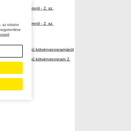
sen kötvényprogramról - 2. sz.
sen kötvényprogramról - 2. sz.
, az oldalon
megjelenítése
oztató
 forint keretösszegű kötvényprogramjáról
 forint keretösszegű kötvényprogram 2.