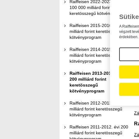
Raiffeisen 2022-2023. ÉVI
100 000 milliárd forint
Al
keretösszegű kötvényprogram
ki
Sütike
Al
Raiffeisen 2015-2016. évi 200
A Raiffeise
ki
milliárd forint keretösszegű
végzett tev
kötvényprogram
érdekében. 
H
Raiffeisen 2014-2015. évi 200
Hi
milliárd forint keretösszegű
kötvényprogram
Hi
sz
Raiffeisen 2013-2014. évi
200 milliárd forint
keretösszegű
K
kötvényprogram
R
Raiffeisen 2012-2013. évi 200
milliárd forint keretösszegű
Zá
kötvényprogram
R
Raiffeisen 2011-2012. évi 200
milliárd forint keretösszegű
Zá
kötvényprogram