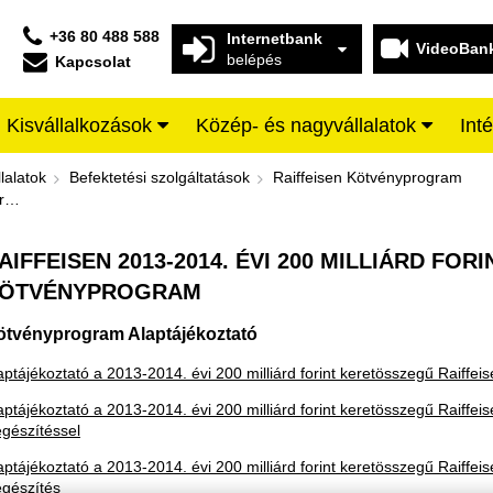
+36 80 488 588
Internetbank
VideoBan
belépés
Kapcsolat
Kisvállalkozások
Közép- és nagyvállalatok
Int
. évi 200 milliárd forint keretöss
lalatok
Befektetési szolgáltatások
Raiffeisen Kötvényprogram
Raiffeisen 2013-2014. évi 200 milliárd forint keretösszegű kötvényprogram
AIFFEISEN 2013-2014. ÉVI 200 MILLIÁRD FO
ÖTVÉNYPROGRAM
ötvényprogram Alaptájékoztató
aptájékoztató a 2013-2014. évi 200 milliárd forint keretösszegű Raiffe
aptájékoztató a 2013-2014. évi 200 milliárd forint keretösszegű Raiffei
egészítéssel
aptájékoztató a 2013-2014. évi 200 milliárd forint keretösszegű Raiffei
egészítés