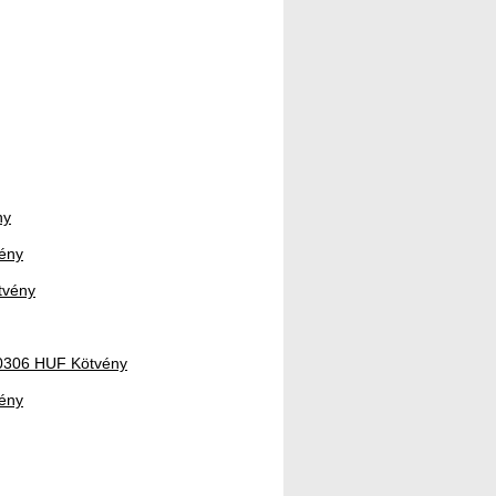
ny
vény
tvény
70306 HUF Kötvény
vény