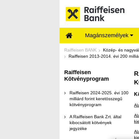
Ugrás a fő tartalomhoz
Magánszemélyek
Raiffeisen 2013-2014
Raiffeisen BANK
Közép- és nagyvál
Raiffeisen
R
Kötvényprogram
K
Raiffeisen 2024-2025. évi 100
K
milliárd forint keretösszegű
kötvényprogram
Al
Al
A Raiffeisen Bank Zrt. által
ki
kibocsátott kötvények
jegyzéke
Al
ki