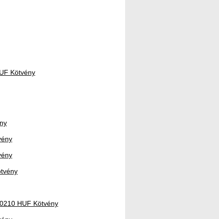
HUF Kötvény
ény
vény
vény
ötvény
170210 HUF Kötvény