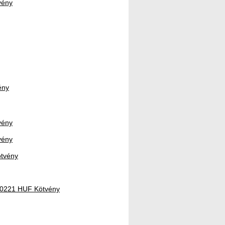
vény
ény
vény
vény
ötvény
170221 HUF Kötvény