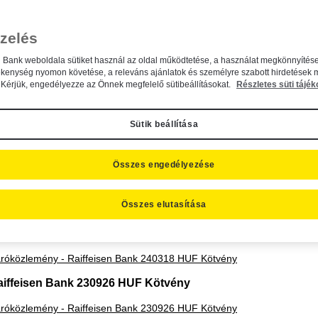
aptájékoztató a 2013-2014. évi 200 milliárd forint keretösszegű Raiffei
egészítéssel
zelés
aptájékoztató a 2013-2014. évi 200 milliárd forint keretösszegű Raiffei
n Bank weboldala sütiket használ az oldal működtetése, a használat megkönnyítése
egészítés
ékenység nyomon követése, a releváns ajánlatok és személyre szabott hirdetések 
Kérjük, engedélyezze az Önnek megfelelő sütibeállításokat.
Részletes süti tájék
irdetmények
rdetmény a Raiffeisen Bank Zrt. Raiffeisen 2013-2014. évi 200 milliárd
Sütik beállítása
rdetmény a Raiffeisen Bank Zrt. Raiffeisen 2013-2014. évi 200 milliárd
ámú kiegészítéséről
Összes engedélyezése
ibocsátások a kötvényprogram alatt
Összes elutasítása
aiffeisen Bank 240318 HUF Kötvény
róközlemény - Raiffeisen Bank 240318 HUF Kötvény
aiffeisen Bank 230926 HUF Kötvény
róközlemény - Raiffeisen Bank 230926 HUF Kötvény