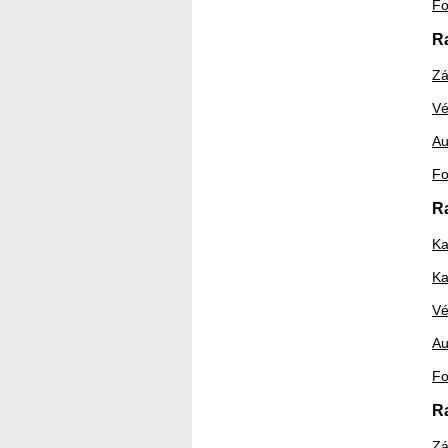
Fo
Ra
Zá
Vé
Au
Fo
R
Ka
Ka
Vé
Au
Fo
R
Zá