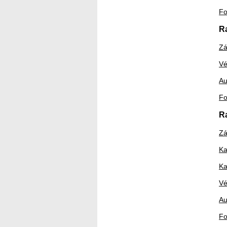
Fo
R
Zá
Vé
Au
Fo
R
Zá
Ka
Ka
Vé
Au
Fo