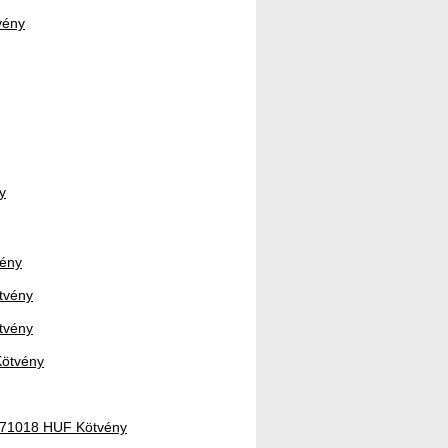
vény
y
vény
tvény
tvény
Kötvény
 171018 HUF Kötvény