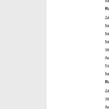
Ka
R
Zá
Ka
Ka
Ka
Vé
Au
Fo
Ka
R
Zá
Vé
Au