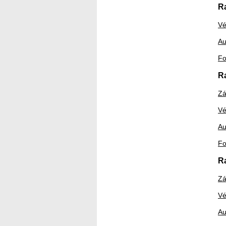
R
Vé
Au
Fo
R
Zá
Vé
Au
Fo
R
Zá
Vé
Au