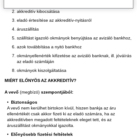
akkreditív nyitási megbízás
akkreditív kibocsátása
eladó értesítése az akkreditív-nyitásról
áruszállítás
szállítást igazoló okmányok benyújtása az avizáló bankhoz,
azok továbbítása a nyitó bankhoz
okmányellenérték kifizetése az avizáló banknak, ill. jóváírás
az eladó számláján
okmányok kiszolgáltatása
MIÉRT ELŐNYÖS AZ AKKREDITÍV?
A vevő
(megbízó)
szempontjából:
Biztonságos
A vevő nem kerülhet birtokon kívül, hiszen bankja az áru
ellenértékét csak akkor fizeti ki az eladó számára, ha az
akkreditívben megadott feltételeknek eleget tett, és az
áruszállítást okmányokkal igazolta.
Előnyösebb fizetési feltételek