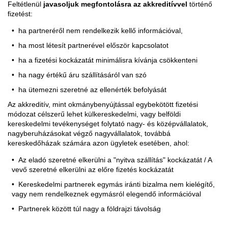
Feltétlenül
javasoljuk megfontolásra az akkreditívvel
történő
fizetést:
ha partneréről nem rendelkezik kellő információval,
ha most létesít partnerével először kapcsolatot
ha a fizetési kockázatát minimálisra kívánja csökkenteni
ha nagy értékű áru szállításáról van szó
ha ütemezni szeretné az ellenérték befolyását
Az akkreditív, mint okmánybenyújtással egybekötött fizetési
módozat célszerű lehet külkereskedelmi, vagy belföldi
kereskedelmi tevékenységet folytató nagy- és középvállalatok,
nagyberuházásokat végző nagyvállalatok, továbbá
kereskedőházak számára azon ügyletek esetében, ahol:
Az eladó szeretné elkerülni a "nyitva szállítás" kockázatát / A
vevő szeretné elkerülni az előre fizetés kockázatát
Kereskedelmi partnerek egymás iránti bizalma nem kielégítő,
vagy nem rendelkeznek egymásról elegendő információval
Partnerek között túl nagy a földrajzi távolság