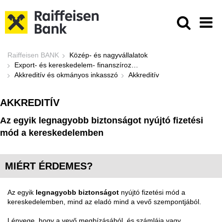
Ugrás a fő tartalomhoz
Akkreditív - Raiffeisen BANK
Raiffeisen BANK
Közép- és nagyvállalatok
Export- és kereskedelem- finanszírozás
Akkreditív és okmányos inkasszó
Akkreditív
AKKREDITÍV
Az egyik legnagyobb biztonságot nyújtó fizetési
mód a kereskedelemben
MIÉRT ÉRDEMES?
Az egyik
legnagyobb biztonságot
nyújtó fizetési mód a
kereskedelemben, mind az eladó mind a vevő szempontjából.
Lényege, hogy a vevő megbízásából, és számlája vagy