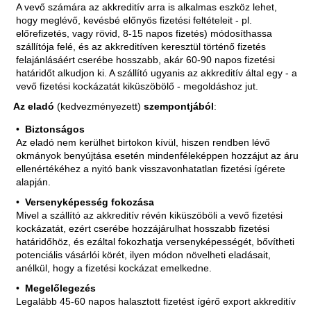
A vevő számára az akkreditív arra is alkalmas eszköz lehet,
hogy meglévő, kevésbé előnyös fizetési feltételeit - pl.
előrefizetés, vagy rövid, 8-15 napos fizetés) módosíthassa
szállítója felé, és az akkreditíven keresztül történő fizetés
felajánlásáért cserébe hosszabb, akár 60-90 napos fizetési
határidőt alkudjon ki. A szállító ugyanis az akkreditív által egy - a
vevő fizetési kockázatát kiküszöbölő - megoldáshoz jut.
Az eladó
(kedvezményezett)
szempontjából
:
Biztonságos
Az eladó nem kerülhet birtokon kívül, hiszen rendben lévő
okmányok benyújtása esetén mindenféleképpen hozzájut az áru
ellenértékéhez a nyitó bank visszavonhatatlan fizetési ígérete
alapján.
Versenyképesség fokozása
Mivel a szállító az akkreditív révén kiküszöböli a vevő fizetési
kockázatát, ezért cserébe hozzájárulhat hosszabb fizetési
határidőhöz, és ezáltal fokozhatja versenyképességét, bővítheti
potenciális vásárlói körét, ilyen módon növelheti eladásait,
anélkül, hogy a fizetési kockázat emelkedne.
Megelőlegezés
Legalább 45-60 napos halasztott fizetést ígérő export akkreditív