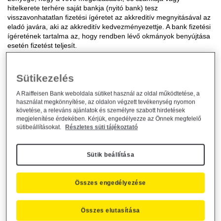
hitelkerete terhére saját bankja (nyitó bank) tesz
visszavonhatatlan fizetési ígéretet az akkreditív megnyitásával az
eladó javára, aki az akkreditív kedvezményezettje. A bank fizetési
ígéretének tartalma az, hogy rendben lévő okmányok benyújtása
esetén fizetést teljesít.
Az akkreditív
nem csak külkereskedelmi tranzakciók során
használható
. A 9/2001. (MK 147) MNB pénzforgalmi rendelkezés
Sütikezelés
Magyarországon történő alkalmazását is lehetővé teszi. Ez azt
jelenti, hogy két magyar partner kereskedelmi ügyletei során az
A Raiffeisen Bank weboldala sütiket használ az oldal működtetése, a
áruellenérték rendezését akkreditíven keresztül is lebonyolíthatja.
használat megkönnyítése, az oldalon végzett tevékenység nyomon
követése, a releváns ajánlatok és személyre szabott hirdetések
megjelenítése érdekében. Kérjük, engedélyezze az Önnek megfelelő
FOLYAMATÁBRA
sütibeállításokat.
Részletes süti tájékoztató
Sütik beállítása
Összes engedélyezése
Összes elutasítása