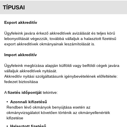
TÍPUSAI
Export akkreditív
Ügyfeleink javára érkező akkreditívek avizálását és teljes körű
lebonyolítását végezzük, továbbá vállaljuk a halasztott fizetésű
export akkreditívek okmányainak leszámítolását is.
Import akkreditív
Ügyfeleink megbízása alapján külföldi vagy belföldi cégek javára
vállaljuk akkreditívek nyitását.
Akkreditív nyitási szolgáltatásunk igénybevételének előfeltétele:
fedezet biztosítása
A
fizetés időpontját
tekintve:
Azonnali kifizetésű
Rendben lévő okmányok benyújtása esetén az
okmányvizsgálatot követően történik az okmányellenérték
kifizetése
Halasztott fizetésű