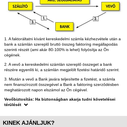
1. A faktoráltatni kívánt kereskedelmi számla kézhezvétele után a
bank a számlán szereplő bruttó összeg faktoring megállapodás
szerinti részét (ami akár 80-100% is lehet) folyósítja az Ön
cégének.
2. A vevő a kereskedelmi számlán szereplő összeget a bank
részére egyenlíti ki, a számlán megjelölt fizetési határidő szerint.
3. Miután a vevő a Bank javára teljesítette a fizetést, a számla
nem finanszírozott összegével a Bank a faktoring szerződésben
meghatározott napon elszámol az Ön cégével.
Vevőbiztosítás: Ha biztonságban akarja tudni követelései
térülését
KINEK AJÁNLJUK?