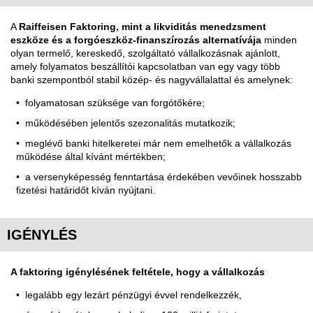
A
Raiffeisen Faktoring, mint a likviditás menedzsment
eszköze és a forgóeszköz-finanszírozás alternatívája
minden
olyan termelő, kereskedő, szolgáltató vállalkozásnak ajánlott,
amely folyamatos beszállítói kapcsolatban van egy vagy több
banki szempontból stabil közép- és nagyvállalattal és amelynek:
folyamatosan szüksége van forgótőkére;
működésében jelentős szezonalitás mutatkozik;
meglévő banki hitelkeretei már nem emelhetők a vállalkozás
működése által kívánt mértékben;
a versenyképesség fenntartása érdekében vevőinek hosszabb
fizetési határidőt kíván nyújtani.
IGÉNYLÉS
A faktoring igénylésének feltétele, hogy
a vállalkozás
legalább egy lezárt pénzügyi évvel rendelkezzék,