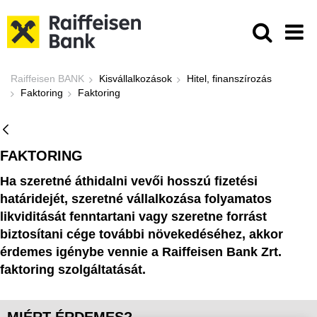
Ugrás a fő tartalomhoz
Faktoring - Raiffeisen BANK
Raiffeisen BANK
Kisvállalkozások
Hitel, finanszírozás
Faktoring
Faktoring
FAKTORING
Ha szeretné áthidalni vevői hosszú fizetési
határidejét, szeretné vállalkozása folyamatos
likviditását fenntartani vagy szeretne forrást
biztosítani cége további növekedéséhez, akkor
érdemes igénybe vennie a Raiffeisen Bank Zrt.
faktoring szolgáltatását.