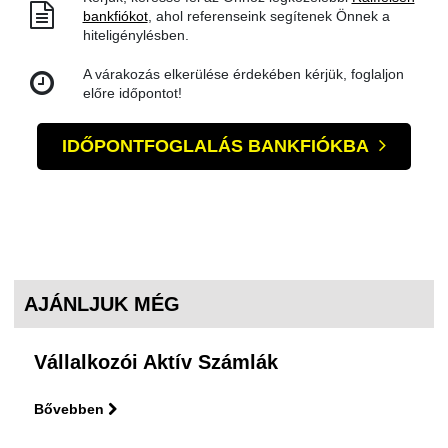
bankfiókot
, ahol referenseink segítenek Önnek a
hiteligénylésben.
A várakozás elkerülése érdekében kérjük, foglaljon
előre időpontot!
IDŐPONTFOGLALÁS BANKFIÓKBA
AJÁNLJUK MÉG
Vállalkozói Aktív Számlák
Bővebben