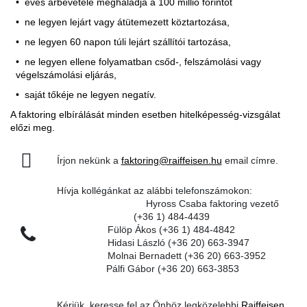
éves árbevétele meghaladja a 100 millió forintot
ne legyen lejárt vagy átütemezett köztartozása,
ne legyen 60 napon túli lejárt szállítói tartozása,
ne legyen ellene folyamatban csőd-, felszámolási vagy
végelszámolási eljárás,
saját tőkéje ne legyen negatív.
A faktoring elbírálását minden esetben hitelképesség-vizsgálat
előzi meg.
Írjon nekünk a
faktoring@raiffeisen.hu
email címre.
Hívja kollégánkat az alábbi telefonszámokon:
Hyross Csaba faktoring vezető
(+36 1) 484-4439
Fülöp Ákos (+36 1) 484-4842
Hidasi László (+36 20) 663-3947
Molnai Bernadett (+36 20) 663-3952
Pálfi Gábor (+36 20) 663-3853
Kérjük, keresse fel az Önhöz legközelebbi
Raiffeisen