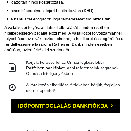
igazoltan nincs köztartozása,
nincs késedelmes, lejárt hiteltartozása (KHR),
a bank által elfogadott ingatlanfedezetet tud biztosítani.
A vállalkozói folyószámlahitel elbírálását minden esetben
hitelképesség-vizsgálat előzi meg. A vállalkozói folyószámlahitel
folyósításához elvárt biztosítékokról, a hitelkeret összegéről és a
rendelkezésre állásáról a Raiffeisen Bank minden esetben
önállóan, üzleti feltételei szerint dönt.
Kérjük, keresse fel az Önhöz legközelebbi
Raiffeisen bankfiókot
, ahol referenseink segítenek
Önnek a hiteligénylésben.
A várakozás elkerülése érdekében kérjük, foglaljon
előre időpontot!
IDŐPONTFOGLALÁS BANKFIÓKBA