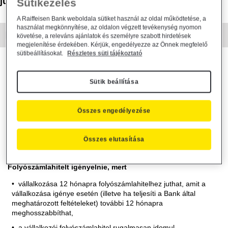
juthat.
Sütikezelés
A Raiffeisen Bank weboldala sütiket használ az oldal működtetése, a
használat megkönnyítése, az oldalon végzett tevékenység nyomon
MIÉRT ÉRDEMES?
követése, a releváns ajánlatok és személyre szabott hirdetések
megjelenítése érdekében. Kérjük, engedélyezze az Önnek megfelelő
sütibeállításokat.
Részletes süti tájékoztató
A Vállalkozói Ingatlanfedezetes Folyószámlahitelt Önnek
ajánljuk, ha
Sütik beállítása
készletfinanszírozásra vagy egyéb forgóeszköz
finanszírozására keres megoldást,
Összes engedélyezése
vállalkozása napi likviditását kívánja biztosítani,
előbb fizet a szállítóinak, mint ahogy a vevői fizetnek Önnek,
Összes elutasítása
biztonsági tartalékot szeretne, amit bármikor felhasználhat.
Azért érdemes a Vállalkozói Ingatlanfedezetes
Folyószámlahitelt igényelnie, mert
vállalkozása 12 hónapra folyószámlahitelhez juthat, amit a
vállalkozása igénye esetén (illetve ha teljesíti a Bank által
meghatározott feltételeket) további 12 hónapra
meghosszabbíthat,
a vállalkozói folyószámlahitel rugalmasan idomul