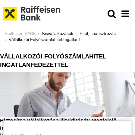
Ugrás a fő tartalomhoz
Vállalkozói Folyószámlahitel Ingatl
Raiffeisen BANK
Kisvállalkozások
Hitel, finanszírozás
Vállalkozói Folyószámlahitel Ingatlanfedezettel
VÁLLALKOZÓI FOLYÓSZÁMLAHITEL
INGATLANFEDEZETTEL
Biztosítsa vállalkozása likviditását! Megfelelő
ingatlanfedezettel magasabb összegű hitelkerethez