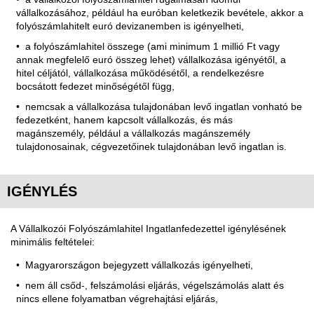
vállalkozásához, például ha euróban keletkezik bevétele, akkor a
folyószámlahitelt euró devizanemben is igényelheti,
a folyószámlahitel összege (ami minimum 1 millió Ft vagy
annak megfelelő euró összeg lehet) vállalkozása igényétől, a
hitel céljától, vállalkozása működésétől, a rendelkezésre
bocsátott fedezet minőségétől függ,
nemcsak a vállalkozása tulajdonában levő ingatlan vonható be
fedezetként, hanem kapcsolt vállalkozás, és más
magánszemély, például a vállalkozás magánszemély
tulajdonosainak, cégvezetőinek tulajdonában levő ingatlan is.
IGÉNYLÉS
A Vállalkozói Folyószámlahitel Ingatlanfedezettel igénylésének
minimális feltételei:
Magyarországon bejegyzett vállalkozás igényelheti,
nem áll csőd-, felszámolási eljárás, végelszámolás alatt és
nincs ellene folyamatban végrehajtási eljárás,