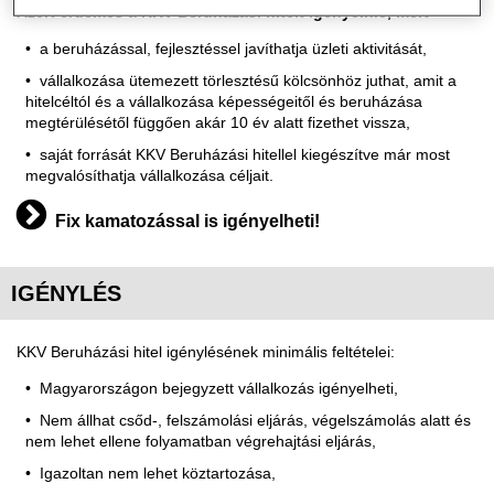
Azért érdemes a KKV Beruházási hitelt igényelnie, mert
a beruházással, fejlesztéssel javíthatja üzleti aktivitását,
vállalkozása ütemezett törlesztésű kölcsönhöz juthat, amit a
hitelcéltól és a vállalkozása képességeitől és beruházása
megtérülésétől függően akár 10 év alatt fizethet vissza,
saját forrását KKV Beruházási hitellel kiegészítve már most
megvalósíthatja vállalkozása céljait.
Fix kamatozással is igényelheti!
IGÉNYLÉS
KKV Beruházási hitel igénylésének minimális feltételei:
Magyarországon bejegyzett vállalkozás igényelheti,
Nem állhat csőd-, felszámolási eljárás, végelszámolás alatt és
nem lehet ellene folyamatban végrehajtási eljárás,
Igazoltan nem lehet köztartozása,