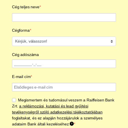
Cég teljes neve
Cégforma
Cégforma
Cég adószáma
Szükséges
E-mail cím
Megismertem és tudomásul veszem a Raiffeisen Bank
Zrt.
a reklámozási, kutatási és lead gyűjtési
tevékenységről szóló adatkezelési tájékoztatójában
foglaltakat, és ez alapján hozzájárulok a személyes
adataim Bank általi kezeléséhez.