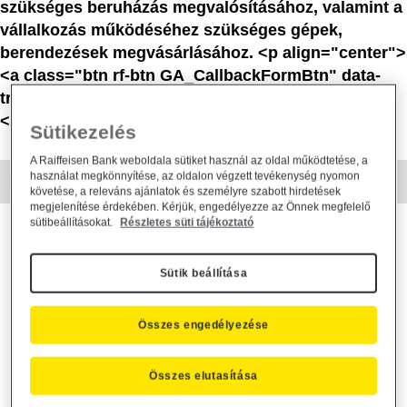
szükséges beruházás megvalósításához, valamint a
vállalkozás működéséhez szükséges gépek,
berendezések megvásárlásához. <p align="center">
<a class="btn rf-btn GA_CallbackFormBtn" data-
trigger="leadform">REGISZTRÁLJON MOST!</a>
</p>
Sütikezelés
A Raiffeisen Bank weboldala sütiket használ az oldal működtetése, a
használat megkönnyítése, az oldalon végzett tevékenység nyomon
MIÉRT ÉRDEMES?
követése, a releváns ajánlatok és személyre szabott hirdetések
megjelenítése érdekében. Kérjük, engedélyezze az Önnek megfelelő
sütibeállításokat.
Részletes süti tájékoztató
A KKV Beruházási hitelt Önnek ajánljuk, ha
vállalkozása növelését, tevékenysége bővítését tervezi,
Sütik beállítása
új telephely létesítését vagy meglévő telephely fejlesztését,
felújítását, korszerűsítését, bővítését tervezi,
Összes engedélyezése
bővíteni, korszerűsíteni kívánja gépparkját, berendezéseit,
eszközeit,
más banknál fennálló hiteleinek kiváltására keres kedvező
Összes elutasítása
megoldást.