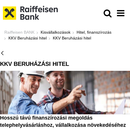
Ugrás a fő tartalomhoz
KKV Beruházási hitel - Raiffeisen
Raiffeisen BANK
Kisvállalkozások
Hitel, finanszírozás
KKV Beruházási hitel
KKV Beruházási hitel
KKV BERUHÁZÁSI HITEL
Hosszú távú finanszírozási megoldás
telephelyvásárláshoz, vállalkozása növekedéséhez