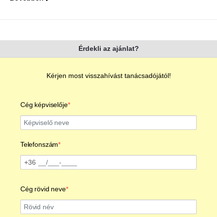
Érdekli az ajánlat?
Kérjen most visszahívást tanácsadójától!
Cég képviselője
Telefonszám
+36
Telefonszám
Cég rövid neve
Szükséges