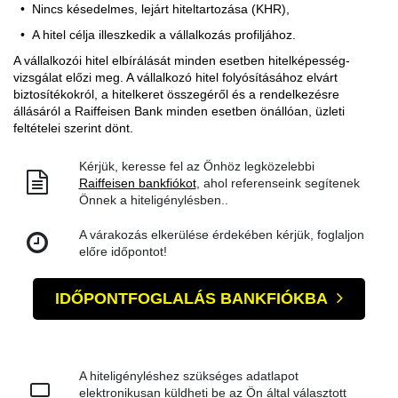
Nincs késedelmes, lejárt hiteltartozása (KHR),
A hitel célja illeszkedik a vállalkozás profiljához.
A vállalkozói hitel elbírálását minden esetben hitelképesség-
vizsgálat előzi meg. A vállalkozó hitel folyósításához elvárt
biztosítékokról, a hitelkeret összegéről és a rendelkezésre
állásáról a Raiffeisen Bank minden esetben önállóan, üzleti
feltételei szerint dönt.
Kérjük, keresse fel az Önhöz legközelebbi
Raiffeisen bankfiókot
, ahol referenseink segítenek
Önnek a hiteligénylésben..
A várakozás elkerülése érdekében kérjük, foglaljon
előre időpontot!
IDŐPONTFOGLALÁS BANKFIÓKBA
A hiteligényléshez szükséges adatlapot
elektronikusan küldheti be az Ön által választott