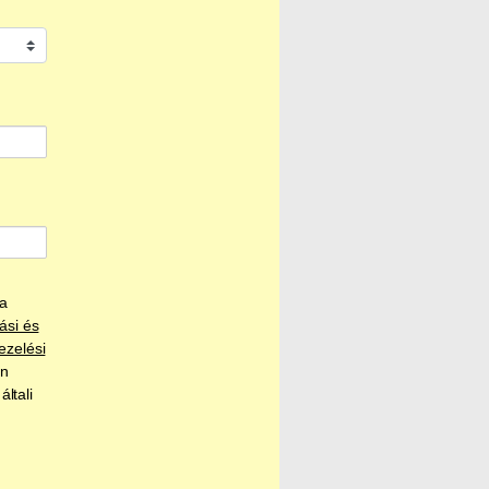
a
ási és
ezelési
án
ltali