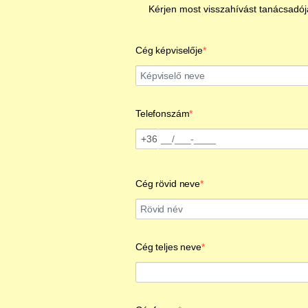
Kérjen most visszahívást tanácsadójá
Cég képviselője
Telefonszám
Telefonszám
Szükséges
+36
Cég rövid neve
Cég teljes neve