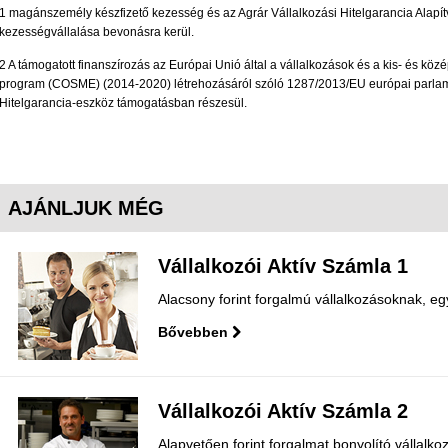
1 magánszemély készfizető kezesség és az Agrár Vállalkozási Hitelgarancia Alap
kezességvállalása bevonásra kerül.
2 A támogatott finanszírozás az Európai Unió által a vállalkozások és a kis- és k
program (COSME) (2014-2020) létrehozásáról szóló 1287/2013/EU európai parlamen
Hitelgarancia-eszköz támogatásban részesül.
AJÁNLJUK MÉG
Vállalkozói Aktív Számla 1
Alacsony forint forgalmú vállalkozásoknak, eg
Bővebben
Vállalkozói Aktív Számla 2
Alapvetően forint forgalmat bonyolító vállalk