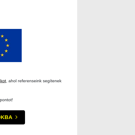
ókot
, ahol referenseink segítenek
pontot!
ÓKBA