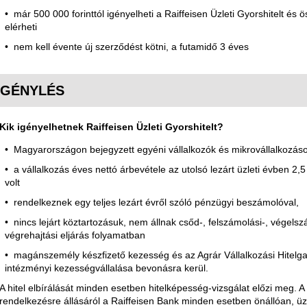
már 500 000 forinttól igényelheti a Raiffeisen Üzleti Gyorshitelt és ös
elérheti
nem kell évente új szerződést kötni, a futamidő 3 éves
IGÉNYLÉS
Kik igényelhetnek Raiffeisen Üzleti Gyorshitelt?
Magyarországon bejegyzett egyéni vállalkozók és mikrovállalkozáso
a vállalkozás éves nettó árbevétele az utolsó lezárt üzleti évben 2,5 mi
volt
rendelkeznek egy teljes lezárt évről szóló pénzügyi beszámolóval,
nincs lejárt köztartozásuk, nem állnak csőd-, felszámolási-, végelszá
végrehajtási eljárás folyamatban
magánszemély készfizető kezesség és az Agrár Vállalkozási Hitelg
intézményi kezességvállalása bevonásra kerül.
A hitel elbírálását minden esetben hitelképesség-vizsgálat előzi meg. A 
rendelkezésre állásáról a Raiffeisen Bank minden esetben önállóan, üzlet