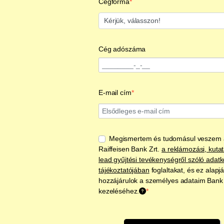
Cégforma
Cégforma
Szükséges
Cég adószáma
E-mail cím
Megismertem és tudomásul veszem 
Raiffeisen Bank Zrt.
a reklámozási, kutat
lead gyűjtési tevékenységről szóló adatk
tájékoztatójában
foglaltakat, és ez alapj
hozzájárulok a személyes adataim Bank á
kezeléséhez.