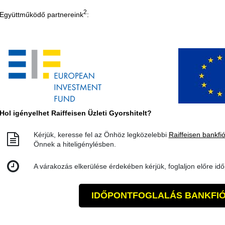
2
Együttműködő partnereink
:
Hol igényelhet Raiffeisen Üzleti Gyorshitelt?
Kérjük, keresse fel az Önhöz legközelebbi
Raiffeisen bankfi
Önnek a hiteligénylésben.
A várakozás elkerülése érdekében kérjük, foglaljon előre idő
IDŐPONTFOGLALÁS BANKFI