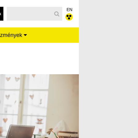
EN
k
ézmények