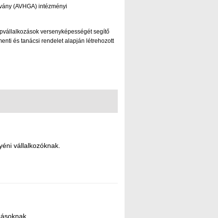
ítvány (AVHGA) intézményi
özépvállalkozások versenyképességét segítő
ti és tanácsi rendelet alapján létrehozott
yéni vállalkozóknak.
ozásoknak.