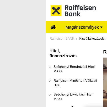
Ugrás a fő tartalomhoz
Magánszemélyek
Raiffeisen Üzleti Gy
Raiffeisen BANK
Kisvállalkozások
Hitel,
R
finanszírozás
Széchenyi Beruházási Hitel
MAX+
Raiffeisen Minősített Vállalati
Hitel
Széchenyi Likviditási Hitel
MAX+