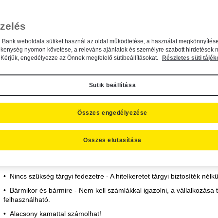
p align="center"><a class="btn rf-btn GA_CallbackF
zelés
rigger="leadform">REGISZTRÁLJON MOST!</a></p>
n Bank weboldala sütiket használ az oldal működtetése, a használat megkönnyítése
ékenység nyomon követése, a releváns ajánlatok és személyre szabott hirdetések 
Kérjük, engedélyezze az Önnek megfelelő sütibeállításokat.
Részletes süti tájék
MIÉRT ÉRDEMES?
Sütik beállítása
Önnek ajánljuk a Raiffeisen Üzleti Gyorshitelt, ha
olyan hitellehetőséget keres, amely bármikor a rendelkezésére áll
Összes engedélyezése
és a vállalkozásához igazodva bármilyen célra felhasználhatja
Azért érdemes a Raiffeisen Üzleti Gyorshitelt választania, mert
Összes elutasítása
gyorsan hozzáférhet - Egyszerűen, gyorsan igényelhető, mindössze 
benyújtania.
Nincs szükség tárgyi fedezetre - A hitelkeretet tárgyi biztosíték nélk
Bármikor és bármire - Nem kell számlákkal igazolni, a vállalkozá
felhasználható.
Alacsony kamattal számolhat!