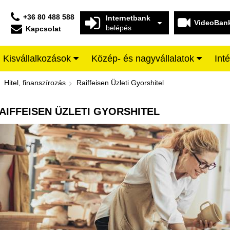
+36 80 488 588
Internetbank
VideoBan
belépés
Kapcsolat
Kisvállalkozások
Közép- és nagyvállalatok
Int
orshitel - Raiffeisen BANK
Hitel, finanszírozás
Raiffeisen Üzleti Gyorshitel
AIFFEISEN ÜZLETI GYORSHITEL