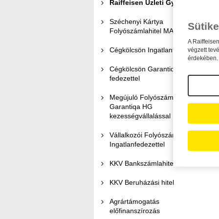
Raiffeisen Üzleti Gyorshitel
<
Széchenyi Kártya
Sütike
Folyószámlahitel MAX+
t
A Raiffeise
Cégkölcsön Ingatlanfedezettel
végzett tev
érdekében. 
Cégkölcsön Garantiqa HG
fedezettel
Megújuló Folyószámlahitel
Garantiqa HG
kezességvállalással
Vállalkozói Folyószámlahitel
Ingatlanfedezettel
KKV Bankszámlahitel
KKV Beruházási hitel
Agrártámogatás
előfinanszírozás