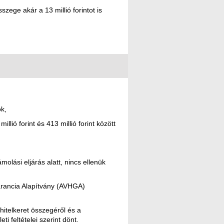
szege akár a 13 millió forintot is
k,
llió forint és 413 millió forint között
molási eljárás alatt, nincs ellenük
arancia Alapítvány (AVHGA)
hitelkeret összegéről és a
i feltételei szerint dönt.