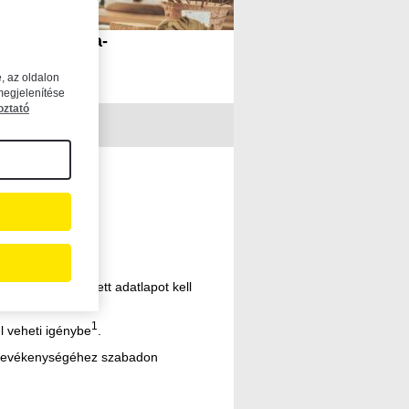
ormBtn" data-
, az oldalon
megjelenítése
oztató
egy egyszerűsített adatlapot kell
1
ül veheti igénybe
.
sa tevékenységéhez szabadon