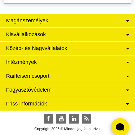
Magánszemélyek
Kisvállalkozások
Közép- és Nagyvállalatok
Intézmények
Raiffeisen csoport
Fogyasztóvédelem
Friss információk
Facebook
YouTube
LinkedIn
RSS
Copyright 2026 © Minden jog fenntartva.