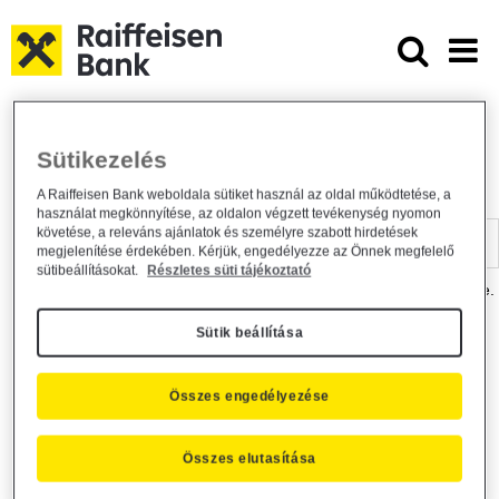
Ugrás a fő tartalomhoz
Dokumentumtár - Raiffeisen BANK
Raiffeisen BANK
Hasznos információk
Dokumentumtár
Sütikezelés
DOKUMENTUMTÁR
A Raiffeisen Bank weboldala sütiket használ az oldal működtetése, a
használat megkönnyítése, az oldalon végzett tevékenység nyomon
Kereső sáv
követése, a releváns ajánlatok és személyre szabott hirdetések
megjelenítése érdekében. Kérjük, engedélyezze az Önnek megfelelő
sütibeállításokat.
Részletes süti tájékoztató
A dokumentum kereséséhez kérjük, írja be a keresőszót a mezőbe.
Sütik beállítása
Kereső sáv
Más is érdekli?
Összes engedélyezése
Összes elutasítása