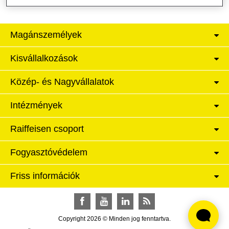
Magánszemélyek
Kisvállalkozások
Közép- és Nagyvállalatok
Intézmények
Raiffeisen csoport
Fogyasztóvédelem
Friss információk
Facebook
YouTube
LinkedIn
RSS
Copyright 2026 © Minden jog fenntartva.