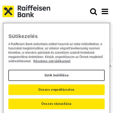
Ugrás a fő tartalomhoz
Dokumentumtár - Raiffeisen BANK
Raiffeisen BANK
Hasznos információk
Dokumentumtár
Sütikezelés
DOKUMENTUMTÁR
A Raiffeisen Bank weboldala sütiket használ az oldal működtetése, a
használat megkönnyítése, az oldalon végzett tevékenység nyomon
Kereső sáv
követése, a releváns ajánlatok és személyre szabott hirdetések
megjelenítése érdekében. Kérjük, engedélyezze az Önnek megfelelő
sütibeállításokat.
Részletes süti tájékoztató
A dokumentum kereséséhez kérjük, írja be a keresőszót a mezőbe.
Sütik beállítása
Kereső sáv
Más is érdekli?
Összes engedélyezése
Összes elutasítása