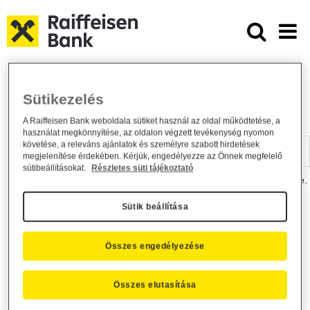
Ugrás a fő tartalomhoz
Dokumentumtár - Raiffeisen BANK
Raiffeisen BANK
Hasznos információk
Dokumentumtár
Sütikezelés
DOKUMENTUMTÁR
A Raiffeisen Bank weboldala sütiket használ az oldal működtetése, a
használat megkönnyítése, az oldalon végzett tevékenység nyomon
Kereső sáv
követése, a releváns ajánlatok és személyre szabott hirdetések
megjelenítése érdekében. Kérjük, engedélyezze az Önnek megfelelő
sütibeállításokat.
Részletes süti tájékoztató
A dokumentum kereséséhez kérjük, írja be a keresőszót a mezőbe.
Sütik beállítása
Kereső sáv
Más is érdekli?
Összes engedélyezése
Összes elutasítása