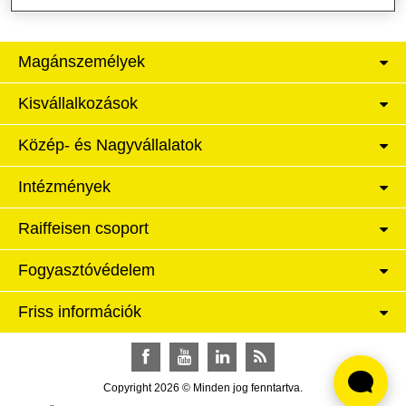
Magánszemélyek
Kisvállalkozások
Közép- és Nagyvállalatok
Intézmények
Raiffeisen csoport
Fogyasztóvédelem
Friss információk
Facebook
YouTube
LinkedIn
RSS
Copyright 2026 © Minden jog fenntartva.