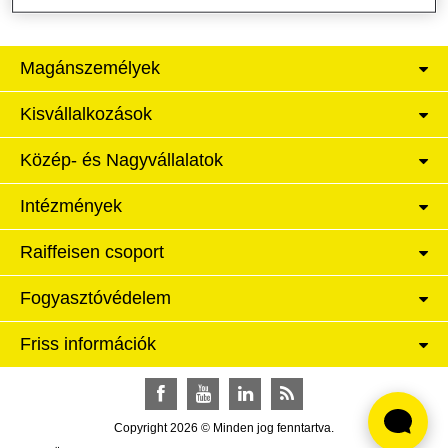
Magánszemélyek
Kisvállalkozások
Közép- és Nagyvállalatok
Intézmények
Raiffeisen csoport
Fogyasztóvédelem
Friss információk
Facebook
YouTube
LinkedIn
RSS
Copyright 2026 © Minden jog fenntartva.