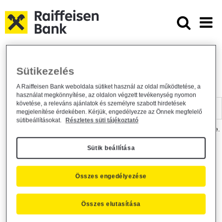
Ugrás a fő tartalomhoz
Dokumentumtár - Raiffeisen BANK
Raiffeisen BANK
Hasznos információk
Dokumentumtár
Sütikezelés
DOKUMENTUMTÁR
A Raiffeisen Bank weboldala sütiket használ az oldal működtetése, a
használat megkönnyítése, az oldalon végzett tevékenység nyomon
Kereső sáv
követése, a releváns ajánlatok és személyre szabott hirdetések
megjelenítése érdekében. Kérjük, engedélyezze az Önnek megfelelő
sütibeállításokat.
Részletes süti tájékoztató
A dokumentum kereséséhez kérjük, írja be a keresőszót a mezőbe.
Sütik beállítása
Kereső sáv
Más is érdekli?
Összes engedélyezése
Összes elutasítása