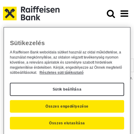
Ugrás a fő tartalomhoz
Dokumentumtár - Raiffeisen BANK
Raiffeisen BANK
Hasznos információk
Dokumentumtár
Sütikezelés
DOKUMENTUMTÁR
A Raiffeisen Bank weboldala sütiket használ az oldal működtetése, a
használat megkönnyítése, az oldalon végzett tevékenység nyomon
Kereső sáv
követése, a releváns ajánlatok és személyre szabott hirdetések
megjelenítése érdekében. Kérjük, engedélyezze az Önnek megfelelő
sütibeállításokat.
Részletes süti tájékoztató
A dokumentum kereséséhez kérjük, írja be a keresőszót a mezőbe.
Sütik beállítása
Kereső sáv
Más is érdekli?
Összes engedélyezése
Összes elutasítása