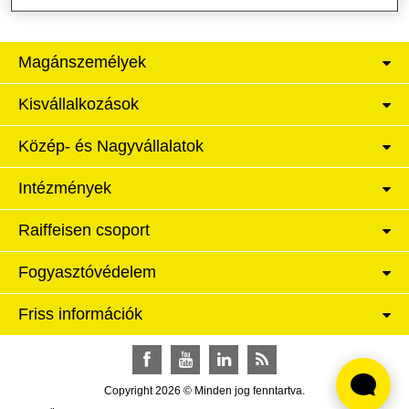
Magánszemélyek
Kisvállalkozások
Közép- és Nagyvállalatok
Intézmények
Raiffeisen csoport
Fogyasztóvédelem
Friss információk
Facebook
YouTube
LinkedIn
RSS
Copyright 2026 © Minden jog fenntartva.