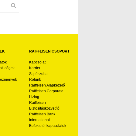
EK
RAIFFEISEN CSOPORT
atok
Kapcsolat
ti cégek
Karrier
Sajtószoba
ntézmények
Rólunk
Raiffeisen Alapkezelő
Raiffeisen Corporate
Lízing
Raiffeisen
Biztosításközvetítő
Raiffeisen Bank
International
Befektetői kapcsolatok