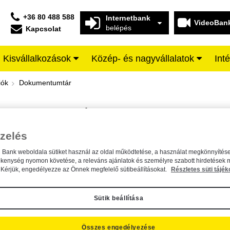
+36 80 488 588
Internetbank
VideoBan
belépés
Kapcsolat
Kisvállalkozások
Közép- és nagyvállalatok
Int
iffeisen BANK
iók
Dokumentumtár
DOKUMENTUMTÁR
Kereső sáv
zelés
n Bank weboldala sütiket használ az oldal működtetése, a használat megkönnyítése
A dokumentum kereséséhez kérjük, írja be a keresőszót a mezőbe.
ékenység nyomon követése, a releváns ajánlatok és személyre szabott hirdetések 
Kérjük, engedélyezze az Önnek megfelelő sütibeállításokat.
Részletes süti tájék
Sütik beállítása
Összes engedélyezése