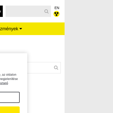
EN
k
ézmények
, az oldalon
megjelenítése
oztató