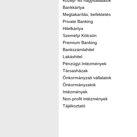
Közép- és nagyvállalatok
Bankkártya
Megtakarítás, befektetés
Private Banking
Hitelkártya
Személyi Kölcsön
Premium Banking
Bankszámlahitel
Lakáshitel
Pénzügyi Intézmények
Társasházak
Önkormányzati vállalatok
Önkormányzatok
Intézmények
Non-profit intézmények
Tájékoztató
Kereső sáv