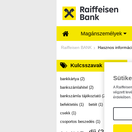
Ugrás a fő tartalomhoz
Magánszemélyek
Dokumentumtár - Ra
Raiffeisen BANK
Hasznos informác
Kulcsszavak
Sütike
bankkártya
(2)
bankszámlahitel
(2)
A Raiffeise
végzett tev
bankszámla tájékoztató
(2)
érdekében. 
befektetés
(1)
betét
(1)
csekk
(1)
csoportos beszedés
(1)