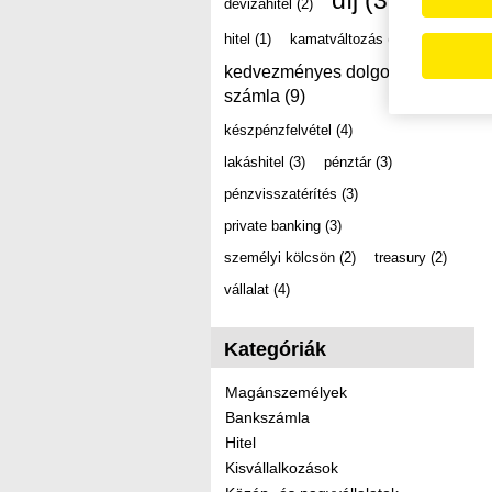
díj
(39)
devizahitel
(2)
hitel
(1)
kamatváltozás
(2)
kedvezményes dolgozói
számla
(9)
készpénzfelvétel
(4)
lakáshitel
(3)
pénztár
(3)
pénzvisszatérítés
(3)
private banking
(3)
személyi kölcsön
(2)
treasury
(2)
vállalat
(4)
Kategóriák
Magánszemélyek
Bankszámla
Hitel
Kisvállalkozások