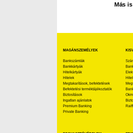
Más is
MAGÁNSZEMÉLYEK
KIS
Bankszámlák
Szá
Bankkártyák
Bank
Hitelkártyák
Elek
Hitelek
Hite
Megtakarítások, befektetések
Megt
Befektetési terméktájékoztatók
Bank
Biztosítások
Okmá
Ingatlan ajánlatok
Bizt
Premium Banking
Raif
Private Banking