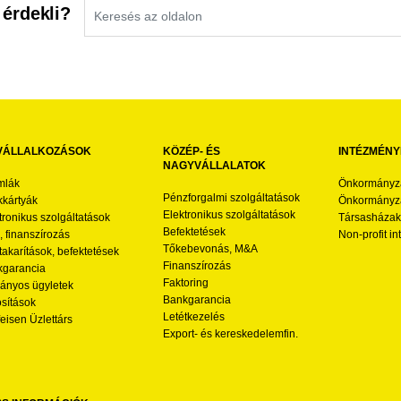
 érdekli?
VÁLLALKOZÁSOK
KÖZÉP- ÉS
INTÉZMÉNY
NAGYVÁLLALATOK
mlák
Önkormányz
Pénzforgalmi szolgáltatások
kártyák
Önkormányza
Elektronikus szolgáltatások
tronikus szolgáltatások
Társasházak
Befektetések
l, finanszírozás
Non-profit i
Tőkebevonás, M&A
akarítások, befektetések
Finanszírozás
garancia
Faktoring
nyos ügyletek
Bankgarancia
osítások
Letétkezelés
feisen Üzlettárs
Export- és kereskedelemfin.