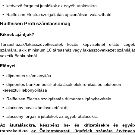
kedvező forgalmi jutalékok az egyéb utalásokra
Raiffeisen Electra szolgáltatás opcionálisan választható
Raiffeisen Profi számlacsomag
Kiknek ajánljuk?
Társasházak/lakásszövetkezetek közös képviseletét ellátó cégek
számára, akik minimum 10 társasház vagy lakásszövetkezet számláját
vezetik Bankunknál.
Előnyei:
díjmentes számlanyitás
díjmentes bankon belüli átutalások elektronikus és telefonon
keresztüli lebonyolítása
Raiffeisen Electra szolgáltatás díjmentes igénybevétele
alacsony havi számlavezetési díj
alacsony forgalmi jutalékok az egyéb utalásokra
Az átutalásokra, készpénz be- és kifizetésekre és egyéb
tranzakciókra
az Önkormányzati ügyfelek számára érvénye