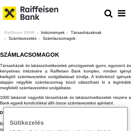
Ugrás a fő tartalomhoz
Számlacsomagok - Raiffeisen BAN
Raiffeisen BANK
Intézmények
Társasházaknak
Számlavezetés
Számlacsomagok
SZÁMLACSOMAGOK
Társasházak és lakásszövetkezetek pénzügyeinek gyors, egyszerű és
kényelmes intézésére a Raiffeisen Bank komplex, minden igényt
kielégítő számlavezetési szolgáltatásait kínálja. A különböző igények
alapján négyféle számlacsomag közül választható ki a leginkább
megfelelő számlavezetési szolgáltatás.
1000 lakásnál nagyobb társasházak és lakásszövetkezetek részére a
Bank egyedi kondíciókkal állít össze számlavezetési ajánlatot.
Díjmentes számlanyitás minden számlacsomag esetén:
Sütikezelés
Bármely számlacsomag igénylése esetén minden alkalommal
szükséges, hogy számlanyitáskor a mindenkori kondíciós listában