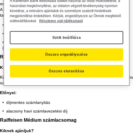
A Raiffeisen Bank weboldala sütiket használ az oldal működtetése, a
meghatározott minimum összegű nyitóegyenleg álljon rendelkezésre.
használat megkönnyítése, az oldalon végzett tevékenység nyomon
A számlavezetési csomag havi díja minden számlacsomag esetén
követése, a releváns ajánlatok és személyre szabott hirdetések
tartalmazza az alábbi szolgáltatásokat:
megjelenítése érdekében. Kérjük, engedélyezze az Önnek megfelelő
sütibeállításokat.
Részletes süti tájékoztató
üzemeltetési és felújítási számla fenntartása számlavezetés díja
Raiffeisen Direkt telefonos ügyfélszolgálat (T: 06-80-488-588)
Sütik beállítása
Raiffeisen DirektNet internet banking szolgáltatás
(www.raiffeisen.hu)
Összes engedélyezése
Raiffeisen Bázis számlacsomag
Kiknek ajánljuk?
Összes elutasítása
Kisebb méretű társasházaknak ajánljuk, amelyek havonta kevés
számú és elsősorban alacsony összegű átutalást bonyolítanak.
Előnyei:
díjmentes számlanyitás
alacsony havi számlavezetési díj
Raiffeisen Médium számlacsomag
Kiknek ajánljuk?