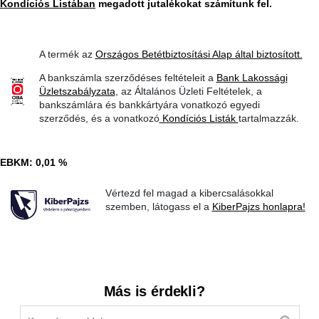
Kondíciós Listában
megadott jutalékokat számítunk fel.
A termék az
Országos Betétbiztosítási Alap által biztosított.
A bankszámla szerződéses feltételeit a
Bank Lakossági
Üzletszabályzata
, az Általános Üzleti Feltételek, a
bankszámlára és bankkártyára vonatkozó egyedi
szerződés, és a vonatkozó
Kondíciós Listák
tartalmazzák.
EBKM: 0,01 %
Vértezd fel magad a kibercsalásokkal
szemben, látogass el a
KiberPajzs honlapra!
Kereső sáv
Más is érdekli?