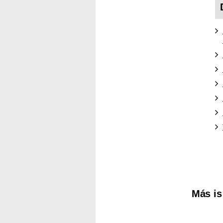
Kereső sáv
Más is