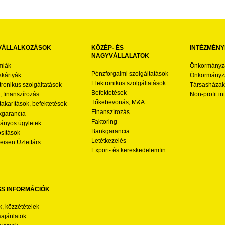
VÁLLALKOZÁSOK
KÖZÉP- ÉS
INTÉZMÉNY
NAGYVÁLLALATOK
mlák
Önkormányz
Pénzforgalmi szolgáltatások
kártyák
Önkormányza
Elektronikus szolgáltatások
tronikus szolgáltatások
Társasházak
Befektetések
l, finanszírozás
Non-profit i
Tőkebevonás, M&A
akarítások, befektetések
Finanszírozás
garancia
Faktoring
nyos ügyletek
Bankgarancia
osítások
Letétkezelés
feisen Üzlettárs
Export- és kereskedelemfin.
SS INFORMÁCIÓK
k, közzétételek
sajánlatok