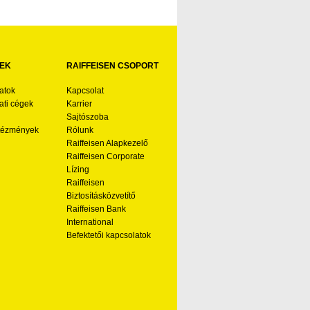
EK
RAIFFEISEN CSOPORT
atok
Kapcsolat
ti cégek
Karrier
Sajtószoba
ntézmények
Rólunk
Raiffeisen Alapkezelő
Raiffeisen Corporate
Lízing
Raiffeisen
Biztosításközvetítő
Raiffeisen Bank
International
Befektetői kapcsolatok