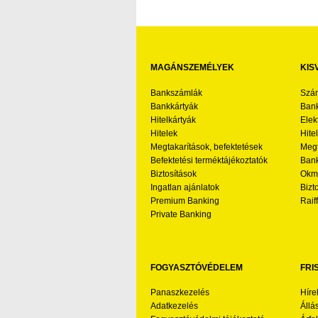
MAGÁNSZEMÉLYEK
KIS
Bankszámlák
Szá
Bankkártyák
Bank
Hitelkártyák
Elek
Hitelek
Hite
Megtakarítások, befektetések
Megt
Befektetési terméktájékoztatók
Bank
Biztosítások
Okmá
Ingatlan ajánlatok
Bizt
Premium Banking
Raif
Private Banking
FOGYASZTÓVÉDELEM
FRI
Panaszkezelés
Híre
Adatkezelés
Állá