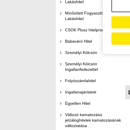
Lakáshitel
Minősített Fogyasztóbarát
Lakáshitel
CSOK Plusz hitelprogram
Babaváró Hitel
Személyi Kölcsön
Személyi Kölcsön
Ingatlanfedezettel
Folyószámlahitel
Ingatlanajánlatok
Egyetlen Hitel
Változó kamatozású
jelzáloghitelek kamatozásának
változtatása