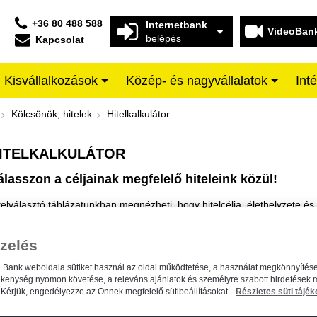
+36 80 488 588
Internetbank
VideoBan
belépés
Kapcsolat
Kisvállalkozások
Közép- és nagyvállalatok
Int
iffeisen BANK
Kölcsönök, hitelek
Hitelkalkulátor
ITELKALKULÁTOR
álasszon a céljainak megfelelő hiteleink közül!
telválasztó táblázatunkban megnézheti, hogy hitelcélja, élethelyzete é
gfelelő az Ön számára. A terméknevekre kattintson részletes informáci
MEGNÉZEM
zelés
n Bank weboldala sütiket használ az oldal működtetése, a használat megkönnyítése
ékenység nyomon követése, a releváns ajánlatok és személyre szabott hirdetések 
Kérjük, engedélyezze az Önnek megfelelő sütibeállításokat.
Részletes süti tájék
SZABAD FELHASZNÁLÁSRA