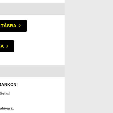
LTÁSRA
SA
BANKON!
őnkkel
zahívását