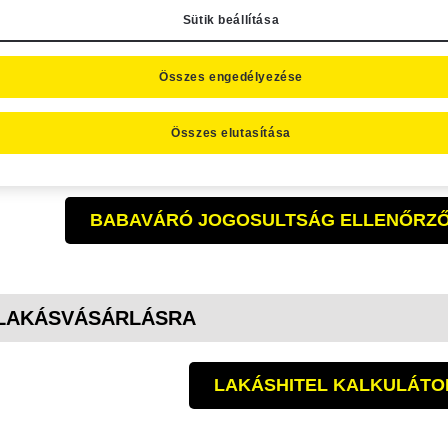
Sütik beállítása
SZEMÉLYI KÖLCSÖN KALKUL
Összes engedélyezése
Összes elutasítása
SZEMÉLYI KÖLCSÖN INGATLANFEDEZET
BABAVÁRÓ JOGOSULTSÁG ELLENŐRZ
LAKÁSVÁSÁRLÁSRA
LAKÁSHITEL KALKULÁTO