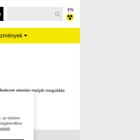
EN
k
ézmények
s fedezet alapján melyik megoldás
ókért!
, az oldalon
megjelenítése
oztató