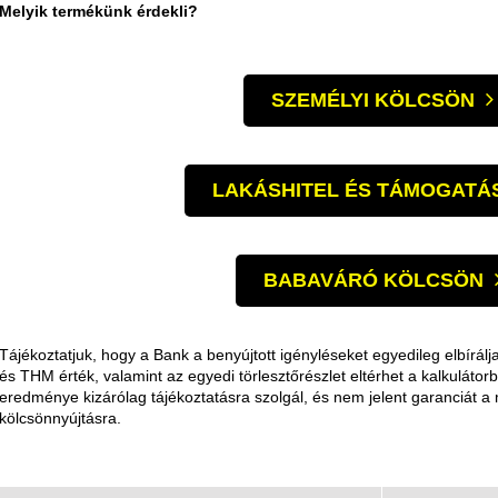
Melyik termékünk érdekli?
SZEMÉLYI KÖLCSÖN
LAKÁSHITEL ÉS TÁMOGATÁ
BABAVÁRÓ KÖLCSÖN
Tájékoztatjuk, hogy a Bank a benyújtott igényléseket egyedileg elbírál
és THM érték, valamint az egyedi törlesztőrészlet eltérhet a kalkulátorba
eredménye kizárólag tájékoztatásra szolgál, és nem jelent garanciát a m
kölcsönnyújtásra.