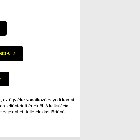
SOK
ja, az ügyfélre vonatkozó egyedi kamat
n feltüntetett értéktől. A kalkuláció
egjelenített feltételekkel történő