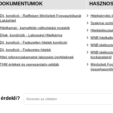
DOKUMENTUMOK
HASZNOS
Díj, kondíció - Raiffeisen Minősített Fogyasztóbarát
Hiteligénylés
Lakáshitel
Szakmai szót
Hitelkamat-, kamatfelár-változtatási mutatók
Hiteltájékozta
Díjak, kondíciók - Lakossági Hitelkártya
MNB hitelkalk
Díj, kondíció - Fedezetlen hitelek kondíciói
MNB tájékoztat
Díj, kondíció - Fedezetes hitelek
MNB tájékozta
Hitel referenciakamatok lakossági ügyfeleknek
kockázatairól
THM értékek és reprezentatív példák
Minősített Fo
összehasonlít
 érdekli?