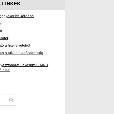
 LINKEK
 leggyakoribb kérdései
ár
tó
ulátor
ó a hitelfelvételről
tó a túlzott eladósodottság
gyasztóbarát Lakáshitel - MNB
ó oldal