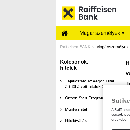
Ugrás a fő tartalomhoz
Magánszemélyek
Hitelkalkulátor - Ra
Raiffeisen BANK
Magánszemélyek
Kölcsönök,
H
hitelek
V
Tájékoztató az Aegon Hitel
Hi
Zrt-től átvett hitelekről
me
Otthon Start Program
Sütike
Munkáshitel
A Raiffeise
végzett tev
érdekében. 
Hitelkiváltás