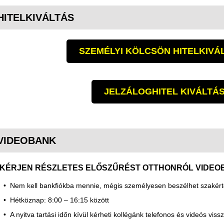
HITELKIVÁLTÁS
SZEMÉLYI KÖLCSÖN HITELKIVÁ
JELZÁLOGHITEL KIVÁLTÁ
VIDEOBANK
KÉRJEN RÉSZLETES ELŐSZŰRÉST OTTHONRÓL VIDEO
Nem kell bankfiókba mennie, mégis személyesen beszélhet szakért
Hétköznap: 8:00 – 16:15 között
A nyitva tartási időn kívül kérheti kollégánk telefonos és videós viss