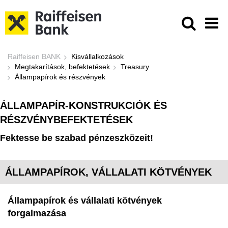
Ugrás a fő tartalomhoz
Állampapírok és részvények - Raif
Raiffeisen BANK
Kisvállalkozások
Megtakarítások, befektetések
Treasury
Állampapírok és részvények
ÁLLAMPAPÍR-KONSTRUKCIÓK ÉS
RÉSZVÉNYBEFEKTETÉSEK
Fektesse be szabad pénzeszközeit!
ÁLLAMPAPÍROK, VÁLLALATI KÖTVÉNYEK
Állampapírok és vállalati kötvények
forgalmazása