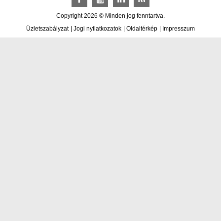
Facebook
YouTube
LinkedIn
RSS
Copyright 2026 © Minden jog fenntartva.
Üzletszabályzat
|
Jogi nyilatkozatok
|
Oldaltérkép
|
Impresszum