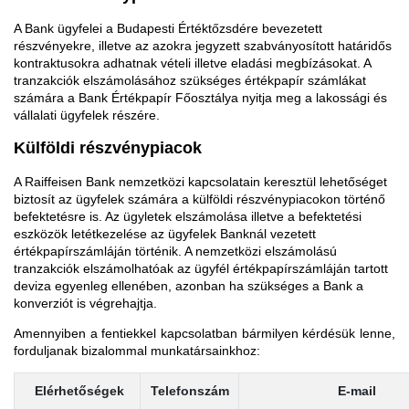
A Bank ügyfelei a Budapesti Értéktőzsdére bevezetett
részvényekre, illetve az azokra jegyzett szabványosított határidős
kontraktusokra adhatnak vételi illetve eladási megbízásokat. A
tranzakciók elszámolásához szükséges értékpapír számlákat
számára a Bank Értékpapír Főosztálya nyitja meg a lakossági és
vállalati ügyfelek részére.
Külföldi részvénypiacok
A Raiffeisen Bank nemzetközi kapcsolatain keresztül lehetőséget
biztosít az ügyfelek számára a külföldi részvénypiacokon történő
befektetésre is. Az ügyletek elszámolása illetve a befektetési
eszközök letétkezelése az ügyfelek Banknál vezetett
értékpapírszámláján történik. A nemzetközi elszámolású
tranzakciók elszámolhatóak az ügyfél értékpapírszámláján tartott
deviza egyenleg ellenében, azonban ha szükséges a Bank a
konverziót is végrehajtja.
Amennyiben a fentiekkel kapcsolatban bármilyen kérdésük lenne,
forduljanak bizalommal munkatársainkhoz:
Elérhetőségek
Telefonszám
E-mail