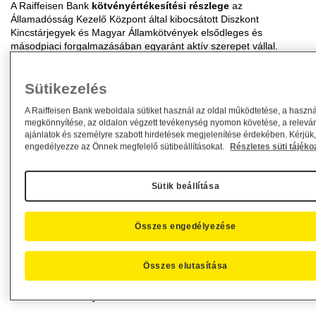
A Raiffeisen Bank
kötvényértékesítési részlege
az
Államadósság Kezelő Központ által kibocsátott Diszkont
Kincstárjegyek és Magyar Államkötvények elsődleges és
másodpiaci forgalmazásában egyaránt aktív szerepet vállal.
Ügyfelei számára az államkötvény és diszkont kincstárjegy
aukciókon való részvételt is biztosítja. A Társaság a már
Sütikezelés
kibocsátott, másodlagos piacon forgó papírokra folyamatosan
vételi/eladási árat jegyez.
A Raiffeisen Bank weboldala sütiket használ az oldal működtetése, a haszná
megkönnyítése, az oldalon végzett tevékenység nyomon követése, a relevá
Repo ügyletek
ajánlatok és személyre szabott hirdetések megjelenítése érdekében. Kérjük
engedélyezze az Önnek megfelelő sütibeállításokat.
Részletes süti tájéko
Azon Ügyfelek részére, akik rövid, a diszkont kincstárjegyek és
államkötvények lejárataitól különböző futamidőre szeretnék
lekötni forrásaikat, a Raiffeisen Bank vállalati kötvény és
Sütik beállítása
állampapír fedezettel kihelyezési lehetőséget nyújt.
Hazai vállalati kötvények
Összes engedélyezése
Az állampapíroknál magasabb hozamra, ugyanakkor biztonságos,
fix hozamú befektetésre vágyóknak érdemes körülnézniük a hazai
Összes elutasítása
vállalati kötvények és jelzáloglevelek piacán.
Devizakötvények