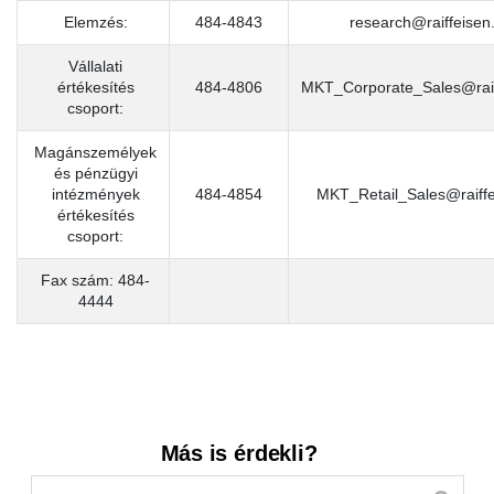
Elemzés:
484-4843
research@raiffeisen
Vállalati
értékesítés
484-4806
MKT_Corporate_Sales@raif
csoport:
Magánszemélyek
és pénzügyi
intézmények
484-4854
MKT_Retail_Sales@raiffe
értékesítés
csoport:
Fax szám: 484-
4444
Kereső sáv
Más is érdekli?