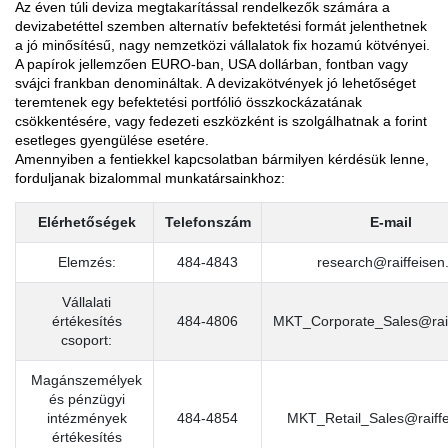
Az éven túli deviza megtakarítással rendelkezők számára a
devizabetéttel szemben alternatív befektetési formát jelenthetnek
a jó minősítésű, nagy nemzetközi vállalatok fix hozamú kötvényei.
A papírok jellemzően EURO-ban, USA dollárban, fontban vagy
svájci frankban denomináltak. A devizakötvények jó lehetőséget
teremtenek egy befektetési portfólió összkockázatának
csökkentésére, vagy fedezeti eszközként is szolgálhatnak a forint
esetleges gyengülése esetére.
Amennyiben a fentiekkel kapcsolatban bármilyen kérdésük lenne,
forduljanak bizalommal munkatársainkhoz:
Elérhetőségek
Telefonszám
E-mail
Elemzés:
484-4843
research@raiffeisen
Vállalati
értékesítés
484-4806
MKT_Corporate_Sales@raif
csoport:
Magánszemélyek
és pénzügyi
intézmények
484-4854
MKT_Retail_Sales@raiffe
értékesítés