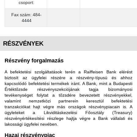
csoport:
Fax szám: 484-
4444
RÉSZVÉNYEK
Részvény forgalmazás
A befektetési szolgáltatások terén a Raiffeisen Bank elérést
biztosít az ügyfelei részére a részvény-típusú és ahhoz
kapcsolódó befektetési termékek iránt. A Bank, mint a Budapesti
Értéktőzsde részvényszekciójának tagja bizományosi
tevékenységet folytat a tőzsdére bevezetett részvényekkel,
valamint nemzetközi partnerein keresztül befektetési
tranzakciókat hajt végre más országok részvénypiacain is. A
ügyleteket a Likviditáskezelési Főosztály (Treasury)
részvényértékesítési részlege hajtja végre a Bank vállalati és
lakossági ügyfelei nevében.
Hazai részvénypiac