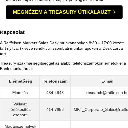
MEGNÉZEM A TREASURY ÚTIKALAUZT
Kapcsolat
A Raiffeisen Markets Sales Desk munkanapokon 8:30 – 17:00 között
tart nyitva. (kivéve rendkívüli szombati munkanapokon a Desk zárva
tart.
Treasury szakmai segítséggel az alábbi telefonszámokon érhetők el a
Bank munkatársai:
Elérhetőség
Telefonszám
E-mail
Elemzés:
484-4843
research@raiffeisen.h
Vállalati
értékesítés
414-7858
MKT_Corporate_Sales@raiffe
csoport:
Magánszemélyek