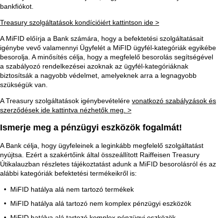
bankfiókot.
Treasury szolgáltatások kondícióiért kattintson ide >
A MiFID előírja a Bank számára, hogy a befektetési szolgáltatásait
igénybe vevő valamennyi Ügyfelét a MiFID ügyfél-kategóriák egyikébe
besorolja. A minősítés célja, hogy a megfelelő besorolás segítségével
a szabályozó rendelkezései azoknak az ügyfél-kategóriáknak
biztosítsák a nagyobb védelmet, amelyeknek arra a legnagyobb
szükségük van.
A Treasury szolgáltatások igénybevételére
vonatkozó szabályzások és
szerződések ide kattintva nézhetők meg. >
Ismerje meg a pénzügyi eszközök fogalmát!
A Bank célja, hogy ügyfeleinek a leginkább megfelelő szolgáltatást
nyújtsa. Ezért a szakértőink által összeállított Raiffeisen Treasury
Útikalauzban részletes tájékoztatást adunk a MiFID besorolásról és az
alábbi kategóriák befektetési termékeikről is:
MiFID hatálya alá nem tartozó termékek
MiFID hatálya alá tartozó nem komplex pénzügyi eszközök
MiFID hatálya alá tartozó komplex pénzügyi eszközök