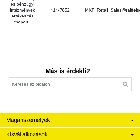
és pénzügyi
intézmények
414-7852
MKT_Retail_Sales@raiffeis
értékesítés
csoport:
Kereső sáv
Más is érdekli?
Magánszemélyek
Kisvállalkozások