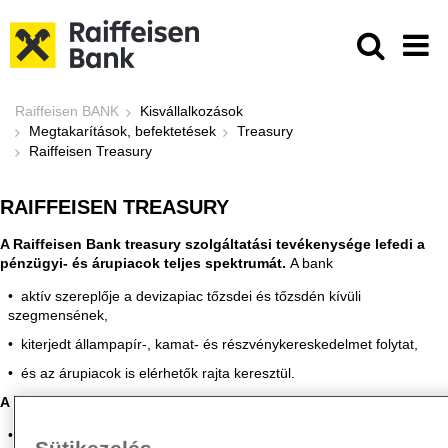
Ugrás a fő tartalomhoz
Treasury kapcsolat - Raiffeisen BA
Raiffeisen BANK
Kisvállalkozások
Megtakarítások, befektetések
Treasury
Raiffeisen Treasury
RAIFFEISEN TREASURY
A Raiffeisen Bank treasury szolgáltatási tevékenysége lefedi a
pénzügyi- és árupiacok teljes spektrumát.
A bank
aktív szereplője a devizapiac tőzsdei és tőzsdén kívüli
szegmensének,
kiterjedt állampapír-, kamat- és részvénykereskedelmet folytat,
és az árupiacok is elérhetők rajta keresztül.
A treasury ügyfeleket
két specializálódott csoport:
a Magánszemélyek és pénzügyi intézmények értékesítés