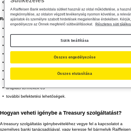
Sütikezelés
csoport
, és
A Raiffeisen Bank weboldala sütiket használ az oldal működtetése, a haszná
a Vállalati értékesítés csoport szolgálja ki.
megkönnyítése, az oldalon végzett tevékenység nyomon követése, a relevá
Raiffeisen termékek és szolgáltatások:
ajánlatok és személyre szabott hirdetések megjelenítése érdekében. Kérjük,
engedélyezze az Önnek megfelelő sütibeállításokat.
Részletes süti tájéko
deviza konverzióhoz kapcsolódó termékek,
strukturált betétek,
Sütik beállítása
prémium befektetések,
lekötött betétek,
Összes engedélyezése
tőzsdei ügyletek,
kötvények,
Összes elutasítása
kamatfedezeti ügyletek,
árupiaci termékek és
további befektetési lehetőségek.
Hogyan veheti igénybe a Treasury szolgáltatást?
A treasury szolgáltatás igénybevételéhez vegye fel a kapcsolatot a
személyes banki tanácsadójával, vagy keresse fel bármelyik Raiffeisen