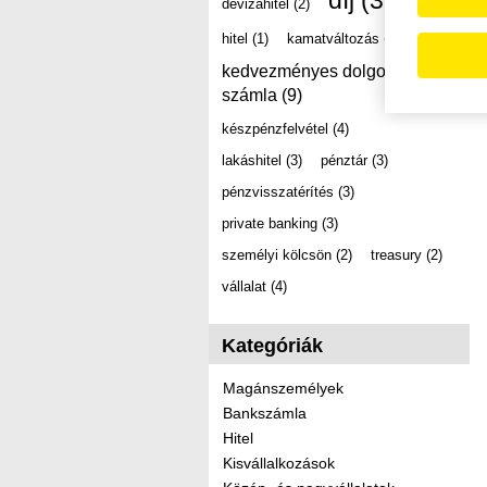
díj
(39)
devizahitel
(2)
hitel
(1)
kamatváltozás
(2)
kedvezményes dolgozói
számla
(9)
készpénzfelvétel
(4)
lakáshitel
(3)
pénztár
(3)
pénzvisszatérítés
(3)
private banking
(3)
személyi kölcsön
(2)
treasury
(2)
vállalat
(4)
Kategóriák
Magánszemélyek
Bankszámla
Hitel
Kisvállalkozások