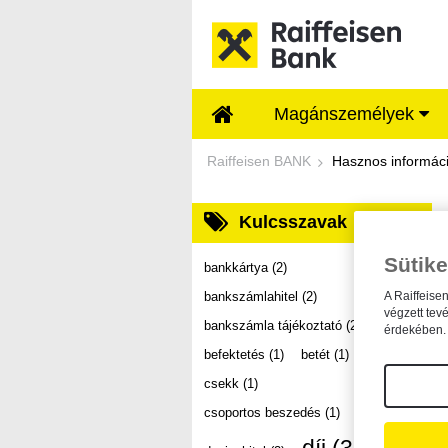
Ugrás a fő tartalomhoz
Magánszemélyek
Dokumentumtár - Ra
Raiffeisen BANK
Hasznos informác
Kulcsszavak
Sütike
bankkártya
(2)
bankszámlahitel
(2)
A Raiffeise
végzett tev
bankszámla tájékoztató
(2)
érdekében. 
befektetés
(1)
betét
(1)
csekk
(1)
csoportos beszedés
(1)