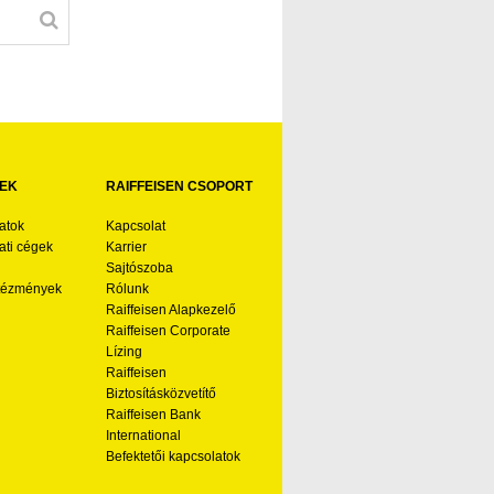
EK
RAIFFEISEN CSOPORT
atok
Kapcsolat
ti cégek
Karrier
Sajtószoba
ntézmények
Rólunk
Raiffeisen Alapkezelő
Raiffeisen Corporate
Lízing
Raiffeisen
Biztosításközvetítő
Raiffeisen Bank
International
Befektetői kapcsolatok