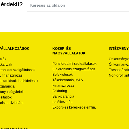
 érdekli?
VÁLLALKOZÁSOK
KÖZÉP- ÉS
INTÉZMÉNY
NAGYVÁLLALATOK
mlák
Önkormányz
Pénzforgalmi szolgáltatások
kártyák
Önkormányza
Elektronikus szolgáltatások
tronikus szolgáltatások
Társasházak
Befektetések
l, finanszírozás
Non-profit i
Tőkebevonás, M&A
akarítások, befektetések
Finanszírozás
garancia
Faktoring
nyos ügyletek
Bankgarancia
osítások
Letétkezelés
feisen Üzlettárs
Export- és kereskedelemfin.