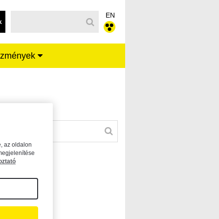
EN
k
ézmények
, az oldalon
megjelenítése
oztató