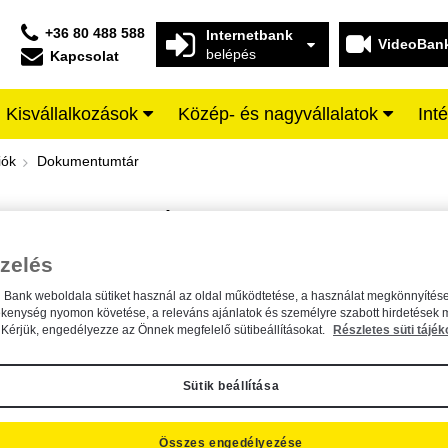
+36 80 488 588
Internetbank
VideoBan
belépés
Kapcsolat
Kisvállalkozások
Közép- és nagyvállalatok
Int
iffeisen BANK
iók
Dokumentumtár
DOKUMENTUMTÁR
Kereső sáv
zelés
n Bank weboldala sütiket használ az oldal működtetése, a használat megkönnyítése
A dokumentum kereséséhez kérjük, írja be a keresőszót a mezőbe.
ékenység nyomon követése, a releváns ajánlatok és személyre szabott hirdetések 
Kérjük, engedélyezze az Önnek megfelelő sütibeállításokat.
Részletes süti tájék
Sütik beállítása
Összes engedélyezése