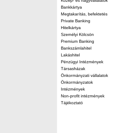
Közép- és nagyvállalatok
Bankkártya
Megtakarítás, befektetés
Private Banking
Hitelkártya
Személyi Kölcsön
Premium Banking
Bankszámlahitel
Lakáshitel
Pénzügyi Intézmények
Társasházak
Önkormányzati vállalatok
Önkormányzatok
Intézmények
Non-profit intézmények
Tájékoztató
Kereső sáv