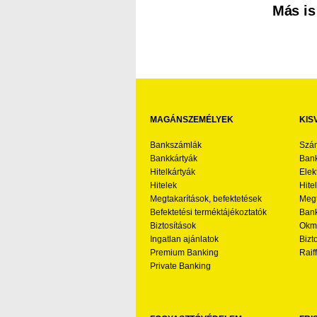
Más is
MAGÁNSZEMÉLYEK
KIS
Bankszámlák
Szá
Bankkártyák
Bank
Hitelkártyák
Elek
Hitelek
Hite
Megtakarítások, befektetések
Megt
Befektetési terméktájékoztatók
Bank
Biztosítások
Okmá
Ingatlan ajánlatok
Bizt
Premium Banking
Raif
Private Banking