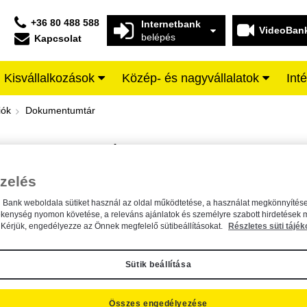
+36 80 488 588
Internetbank
VideoBan
belépés
Kapcsolat
Kisvállalkozások
Közép- és nagyvállalatok
Int
iffeisen BANK
iók
Dokumentumtár
DOKUMENTUMTÁR
Kereső sáv
zelés
n Bank weboldala sütiket használ az oldal működtetése, a használat megkönnyítése
A dokumentum kereséséhez kérjük, írja be a keresőszót a mezőbe.
ékenység nyomon követése, a releváns ajánlatok és személyre szabott hirdetések 
Kérjük, engedélyezze az Önnek megfelelő sütibeállításokat.
Részletes süti tájék
Sütik beállítása
Összes engedélyezése