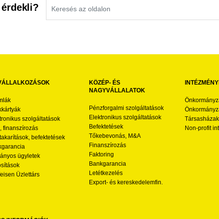
 érdekli?
VÁLLALKOZÁSOK
KÖZÉP- ÉS
INTÉZMÉNY
NAGYVÁLLALATOK
mlák
Önkormányz
Pénzforgalmi szolgáltatások
kártyák
Önkormányza
Elektronikus szolgáltatások
tronikus szolgáltatások
Társasházak
Befektetések
l, finanszírozás
Non-profit i
Tőkebevonás, M&A
akarítások, befektetések
Finanszírozás
garancia
Faktoring
nyos ügyletek
Bankgarancia
osítások
Letétkezelés
feisen Üzlettárs
Export- és kereskedelemfin.