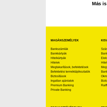
Más is
MAGÁNSZEMÉLYEK
KIS
Bankszámlák
Szá
Bankkártyák
Bank
Hitelkártyák
Elek
Hitelek
Hite
Megtakarítások, befektetések
Megt
Befektetési terméktájékoztatók
Bank
Biztosítások
Okmá
Ingatlan ajánlatok
Bizt
Premium Banking
Raif
Private Banking