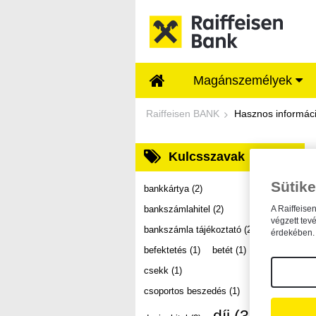
Ugrás a fő tartalomhoz
Magánszemélyek
Dokumentumtár - Ra
Raiffeisen BANK
Hasznos informác
Kulcsszavak
Sütike
bankkártya
(2)
bankszámlahitel
(2)
A Raiffeise
végzett tev
bankszámla tájékoztató
(2)
érdekében. 
befektetés
(1)
betét
(1)
csekk
(1)
csoportos beszedés
(1)