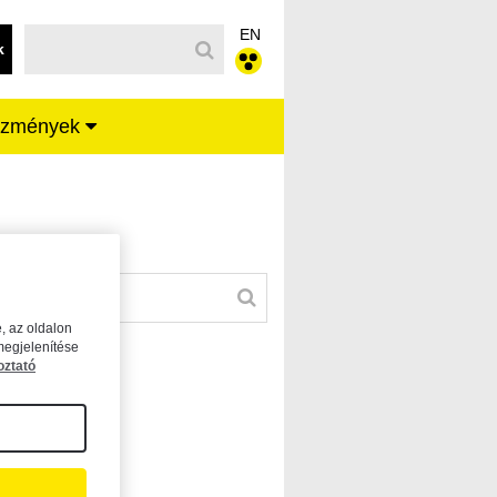
EN
k
ézmények
, az oldalon
megjelenítése
oztató