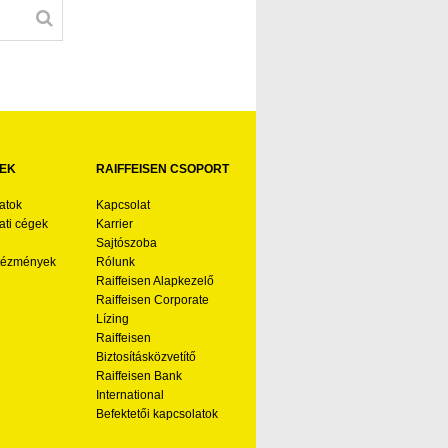
EK
RAIFFEISEN CSOPORT
atok
Kapcsolat
ti cégek
Karrier
Sajtószoba
ntézmények
Rólunk
Raiffeisen Alapkezelő
Raiffeisen Corporate
Lízing
Raiffeisen
Biztosításközvetítő
Raiffeisen Bank
International
Befektetői kapcsolatok