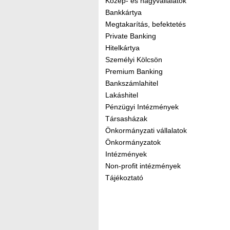
Közép- és nagyvállalatok
Bankkártya
Megtakarítás, befektetés
Private Banking
Hitelkártya
Személyi Kölcsön
Premium Banking
Bankszámlahitel
Lakáshitel
Pénzügyi Intézmények
Társasházak
Önkormányzati vállalatok
Önkormányzatok
Intézmények
Non-profit intézmények
Tájékoztató
Kereső sáv