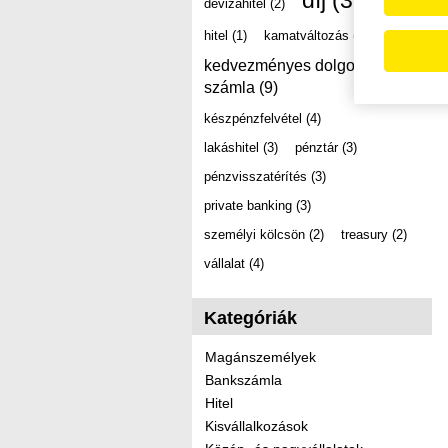
díj
(39)
devizahitel
(2)
hitel
(1)
kamatváltozás
(2)
kedvezményes dolgozói
számla
(9)
készpénzfelvétel
(4)
lakáshitel
(3)
pénztár
(3)
pénzvisszatérítés
(3)
private banking
(3)
személyi kölcsön
(2)
treasury
(2)
vállalat
(4)
Kategóriák
Magánszemélyek
Bankszámla
Hitel
Kisvállalkozások