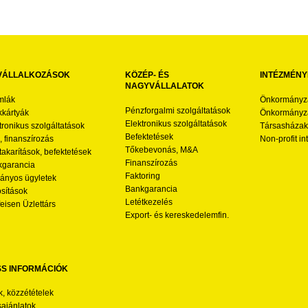
VÁLLALKOZÁSOK
KÖZÉP- ÉS
INTÉZMÉNY
NAGYVÁLLALATOK
mlák
Önkormányz
Pénzforgalmi szolgáltatások
kártyák
Önkormányza
Elektronikus szolgáltatások
tronikus szolgáltatások
Társasházak
Befektetések
l, finanszírozás
Non-profit i
Tőkebevonás, M&A
akarítások, befektetések
Finanszírozás
garancia
Faktoring
nyos ügyletek
Bankgarancia
osítások
Letétkezelés
feisen Üzlettárs
Export- és kereskedelemfin.
SS INFORMÁCIÓK
k, közzétételek
sajánlatok