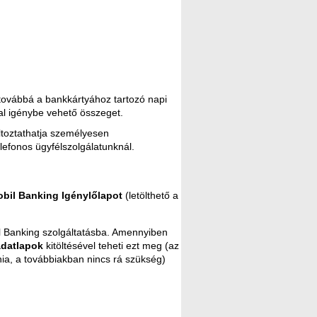
 továbbá a bankkártyához tartozó napi
val igénybe vehető összeget.
ltoztathatja személyesen
elefonos ügyfélszolgálatunknál.
bil Banking Igénylőlapot
(letölthető a
l Banking szolgáltatásba. Amennyiben
adatlapok
kitöltésével teheti ezt meg (az
nia, a továbbiakban nincs rá szükség)