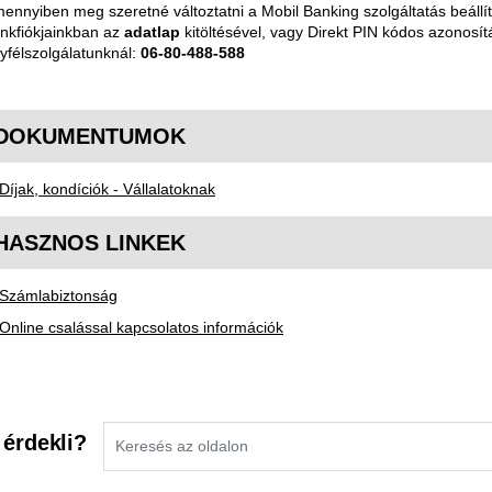
ennyiben meg szeretné változtatni a Mobil Banking szolgáltatás beállít
nkfiókjainkban az
adatlap
kitöltésével, vagy Direkt PIN kódos azonosít
yfélszolgálatunknál:
06-80-488-588
DOKUMENTUMOK
Díjak, kondíciók - Vállalatoknak
HASZNOS LINKEK
Számlabiztonság
Online csalással kapcsolatos információk
 érdekli?