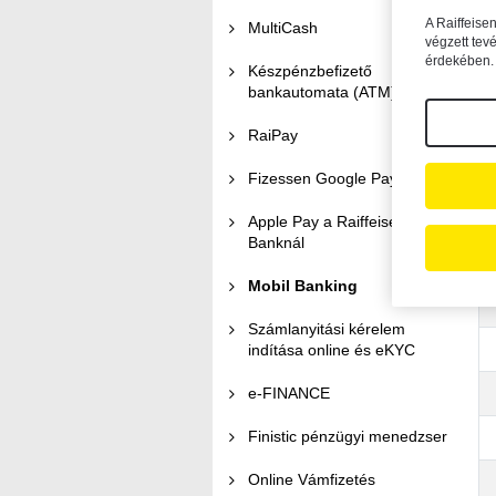
b
A Raiffeise
MultiCash
végzett tev
b
érdekében. 
Készpénzbefizető
bankautomata (ATM)
t
RaiPay
íg
Fizessen Google Pay-jel
Az
az
Apple Pay a Raiffeisen
Banknál
Mobil Banking
Számlanyitási kérelem
indítása online és eKYC
e-FINANCE
Finistic pénzügyi menedzser
Online Vámfizetés