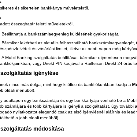
sikeres és sikertelen bankkártya műveletekről,
adott összeghatár feletti műveletekről,
Beállíthatja a bankszámlaegyenleg küldésének gyakoriságát.
Bármikor lekérheti az aktuális felhasználható bankszámlaegyenlegét,
észpénzfelvételi és vásárlási limitet, illetve az adott napon még kártyá
A Mobil Banking szolgáltatás beállításait bármikor díjmentesen megvá
ankfiókjainkban, vagy Direkt PIN kódjával a Raiffeisen Direkt 24 órás t
 szolgáltatás igénylése
nek nincs más dolga, mint hogy kitöltse és bankfiókunkban leadja a
Mo
bb oldali menüből).
y adatlapon egy bankszámlája és egy bankkártyája vonható be a Mobi
bb számlájára és több kártyájára is igényli a szolgáltatást, úgy további
fogadó nyilatkozatot elegendő csak az első igénylésnél aláírnia és lead
etölthető a jobb oldali menüből).
 szolgáltatás módosítása