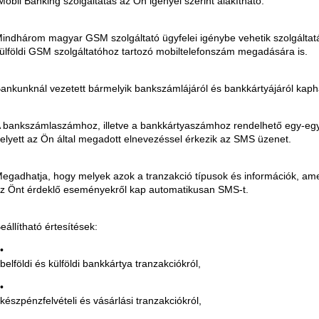
Mobil Banking szolgáltatás az Ön igényei szerint alakítható.
indhárom magyar GSM szolgáltató ügyfelei igénybe vehetik szolgáltatá
ülföldi GSM szolgáltatóhoz tartozó mobiltelefonszám megadására is.
ankunknál vezetett bármelyik bankszámlájáról és bankkártyájáról kapha
 bankszámlaszámhoz, illetve a bankkártyaszámhoz rendelhető egy-egy
elyett az Ön által megadott elnevezéssel érkezik az SMS üzenet.
egadhatja, hogy melyek azok a tranzakció típusok és információk, ame
z Önt érdeklő eseményekről kap automatikusan SMS-t.
eállítható értesítések:
belföldi és külföldi bankkártya tranzakciókról,
készpénzfelvételi és vásárlási tranzakciókról,