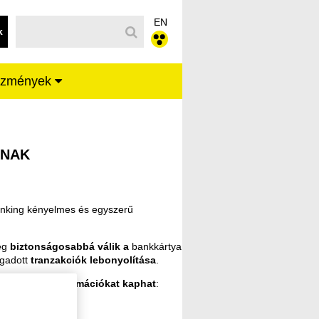
EN
k
ézmények
ANK - Raiffeisen BANK
KNAK
Banking kényelmes és egyszerű
ég
biztonságosabbá válik a
bankkártya
egadott
tranzakciók lebonyolítása
.
 és pontos információkat kaphat
: