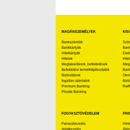
MAGÁNSZEMÉLYEK
KIS
Bankszámlák
Szá
Bankkártyák
Bank
Hitelkártyák
Elek
Hitelek
Hite
Megtakarítások, befektetések
Megt
Befektetési terméktájékoztatók
Bank
Biztosítások
Okmá
Ingatlan ajánlatok
Bizt
Premium Banking
Raif
Private Banking
FOGYASZTÓVÉDELEM
FRI
Panaszkezelés
Híre
Adatkezelés
Állá