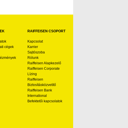
EK
RAIFFEISEN CSOPORT
atok
Kapcsolat
ti cégek
Karrier
Sajtószoba
ntézmények
Rólunk
Raiffeisen Alapkezelő
Raiffeisen Corporate
Lízing
Raiffeisen
Biztosításközvetítő
Raiffeisen Bank
International
Befektetői kapcsolatok