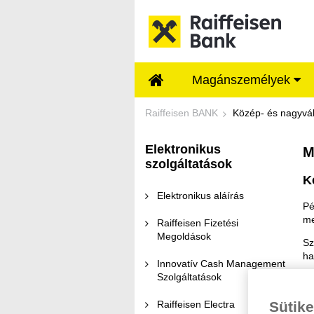
Ugrás a fő tartalomhoz
Magánszemélyek
Mobil Banking szolg
Raiffeisen BANK
Közép- és nagyvál
Elektronikus
M
szolgáltatások
K
Elektronikus aláírás
Pé
me
Raiffeisen Fizetési
Megoldások
Sz
ha
Innovatív Cash Management
Szolgáltatások
Mo
Raiffeisen Electra
Sütike