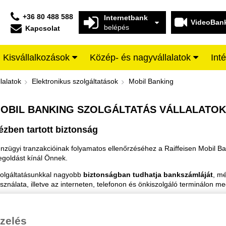
+36 80 488 588
Internetbank
VideoBan
belépés
Kapcsolat
Kisvállalkozások
Közép- és nagyvállalatok
Int
áltatás vállalatoknak- Raiffeisen B
lalatok
Elektronikus szolgáltatások
Mobil Banking
OBIL BANKING SZOLGÁLTATÁS VÁLLALATO
ézben tartott biztonság
nzügyi tranzakcióinak folyamatos ellenőrzéséhez a Raiffeisen Mobil 
goldást kínál Önnek.
olgáltatásunkkal nagyobb
biztonságban tudhatja bankszámláját
, m
sználata, illetve az interneten, telefonon és önkiszolgáló terminálon m
bil Banking szolgáltatásunkkal - SMS üzenetek formájában -
azonnali
zelés