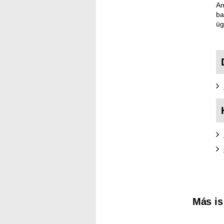
Am
ba
üg
Kereső sáv
Más is