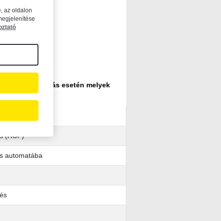
, az oldalon
megjelenítése
oztató
t terhelés/jóváírás esetén melyek
án
és (HUF)
és automatába
tés