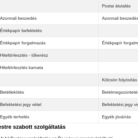
Postai átutalás
Azonnali beszedés
Azonnali beszedé
Értékpapír befektetés
Értékpapír forgalmazás
Értékpapír forgal
Hiteltörlesztés - tőkerész
Hiteltörlesztés kamata
Kölcsön folyósítás
Betétlekötés
Betétmegszünteté
Befektetési jegy vétel
Befektetési jegy v
Egyéb terhelés
Egyéb jóváírás
estre szabott szolgáltatás