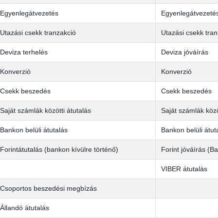
Egyenlegátvezetés
Egyenlegátvezeté
Utazási csekk tranzakció
Utazási csekk tran
Deviza terhelés
Deviza jóváírás
Konverzió
Konverzió
Csekk beszedés
Csekk beszedés
Saját számlák közötti átutalás
Saját számlák közö
Bankon belüli átutalás
Bankon belüli átut
Forintátutalás (bankon kívülre történő)
Forint jóváírás (B
VIBER átutalás
Csoportos beszedési megbízás
Állandó átutalás