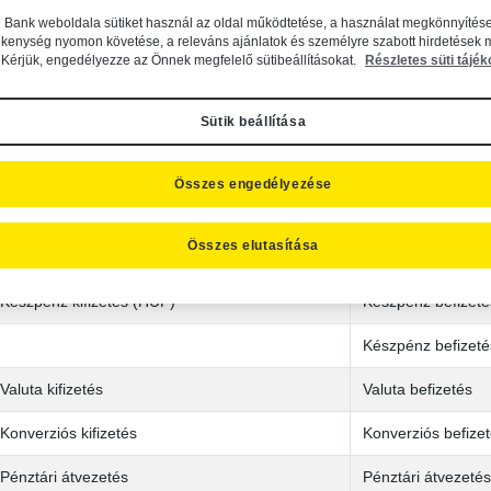
ankkártya műveletekről (készpénzfelvétel, vásárlás) és limitekről,
n Bank weboldala sütiket használ az oldal működtetése, a használat megkönnyítése
ékenység nyomon követése, a releváns ajánlatok és személyre szabott hirdetések 
ankszámla eseményekről (terhelés, jóváírás) és egyenlegről,
Kérjük, engedélyezze az Önnek megfelelő sütibeállításokat.
Részletes süti tájék
elefonon és interneten végzett műveletekről
Sütik beállítása
y kiszűrheti az esetleges, illetéktelenül lebonyolított tranzakciókat.
Összes engedélyezése
 alábbi táblázat alapján tájékozódhat, hogy a Bankszámlán történ
ok a tranzakciótípusok amelyekről SMS-ben értesítjük Önt:
Összes elutasítása
Terhelés a számlán
Jóváírás a száml
Készpénz kifizetés (HUF)
Készpénz befizet
Készpénz befizet
Valuta kifizetés
Valuta befizetés
Konverziós kifizetés
Konverziós befize
Pénztári átvezetés
Pénztári átvezetés