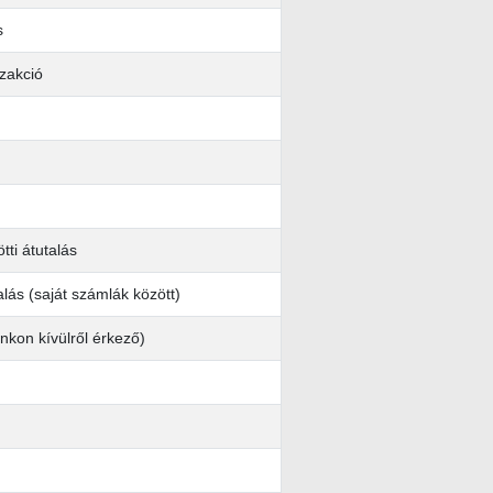
s
zakció
tti átutalás
alás (saját számlák között)
ankon kívülről érkező)