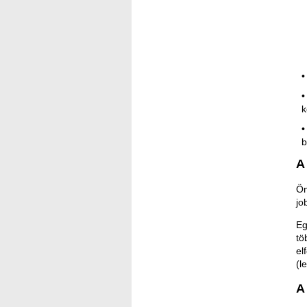
k
b
A
Ön
jo
Eg
tö
el
(l
A