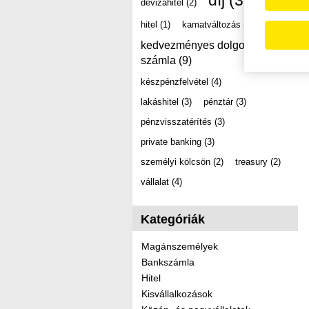
díj
(39)
devizahitel
(2)
hitel
(1)
kamatváltozás
(2)
kedvezményes dolgozói
számla
(9)
készpénzfelvétel
(4)
lakáshitel
(3)
pénztár
(3)
pénzvisszatérítés
(3)
private banking
(3)
személyi kölcsön
(2)
treasury
(2)
vállalat
(4)
Kategóriák
Magánszemélyek
Bankszámla
Hitel
Kisvállalkozások