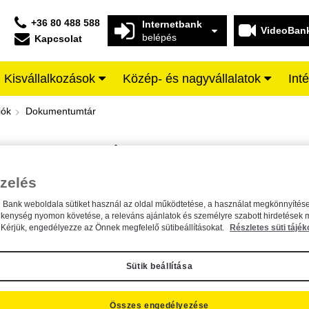
+36 80 488 588
Internetbank
VideoBan
belépés
Kapcsolat
Kisvállalkozások
Közép- és nagyvállalatok
Int
iffeisen BANK
iók
Dokumentumtár
DOKUMENTUMTÁR
Kereső sáv
zelés
n Bank weboldala sütiket használ az oldal működtetése, a használat megkönnyítése
A dokumentum kereséséhez kérjük, írja be a keresőszót a mezőbe.
ékenység nyomon követése, a releváns ajánlatok és személyre szabott hirdetések 
Kérjük, engedélyezze az Önnek megfelelő sütibeállításokat.
Részletes süti tájék
Sütik beállítása
Összes engedélyezése