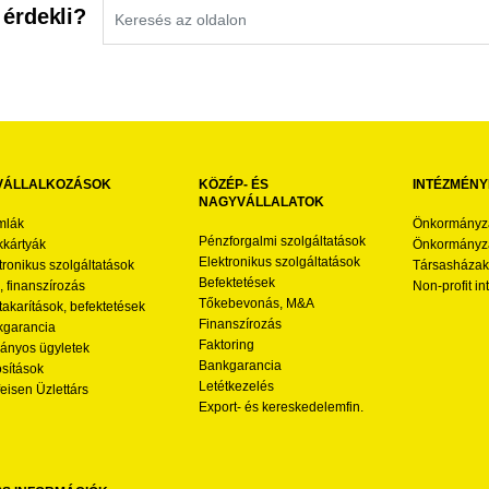
 érdekli?
VÁLLALKOZÁSOK
KÖZÉP- ÉS
INTÉZMÉNY
NAGYVÁLLALATOK
mlák
Önkormányz
Pénzforgalmi szolgáltatások
kártyák
Önkormányza
Elektronikus szolgáltatások
tronikus szolgáltatások
Társasházak
Befektetések
l, finanszírozás
Non-profit i
Tőkebevonás, M&A
akarítások, befektetések
Finanszírozás
garancia
Faktoring
nyos ügyletek
Bankgarancia
osítások
Letétkezelés
feisen Üzlettárs
Export- és kereskedelemfin.