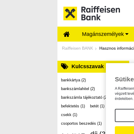
Ugrás a fő tartalomhoz
Magánszemélyek
Dokumentumtár - Ra
Raiffeisen BANK
Hasznos informác
Kulcsszavak
Sütike
bankkártya
(2)
bankszámlahitel
(2)
A Raiffeise
végzett tev
bankszámla tájékoztató
(2)
érdekében. 
befektetés
(1)
betét
(1)
csekk
(1)
csoportos beszedés
(1)