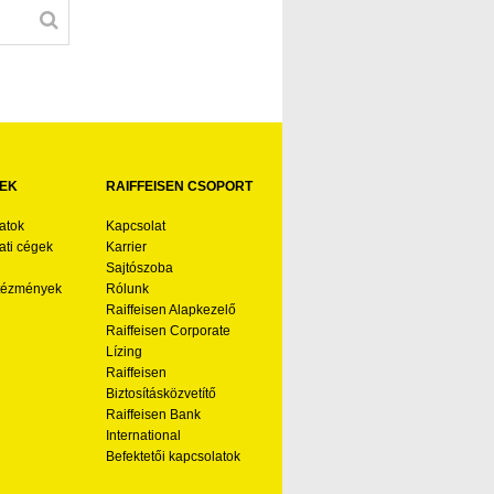
EK
RAIFFEISEN CSOPORT
atok
Kapcsolat
ti cégek
Karrier
Sajtószoba
ntézmények
Rólunk
Raiffeisen Alapkezelő
Raiffeisen Corporate
Lízing
Raiffeisen
Biztosításközvetítő
Raiffeisen Bank
International
Befektetői kapcsolatok