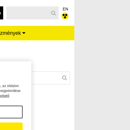
EN
k
ézmények
, az oldalon
megjelenítése
oztató