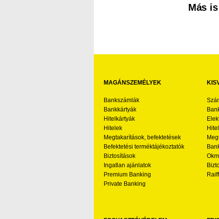
Más is
MAGÁNSZEMÉLYEK
KIS
Bankszámlák
Szá
Bankkártyák
Bank
Hitelkártyák
Elek
Hitelek
Hite
Megtakarítások, befektetések
Megt
Befektetési terméktájékoztatók
Bank
Biztosítások
Okmá
Ingatlan ajánlatok
Bizt
Premium Banking
Raif
Private Banking