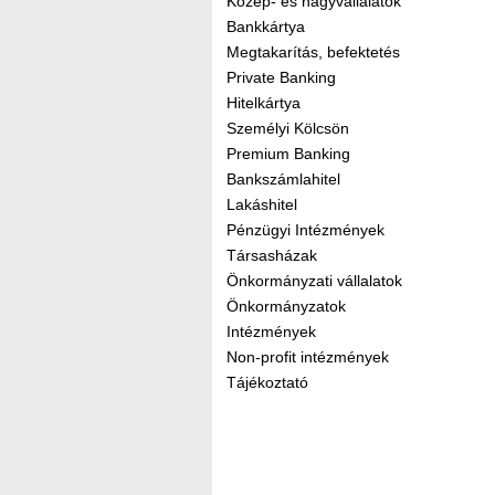
Közép- és nagyvállalatok
Bankkártya
Megtakarítás, befektetés
Private Banking
Hitelkártya
Személyi Kölcsön
Premium Banking
Bankszámlahitel
Lakáshitel
Pénzügyi Intézmények
Társasházak
Önkormányzati vállalatok
Önkormányzatok
Intézmények
Non-profit intézmények
Tájékoztató
Kereső sáv