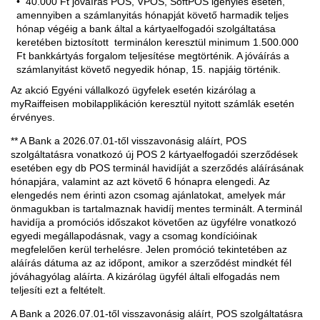
40.000 Ft jóváírás POS, VPOS, SoftPOS igénylés esetén,
amennyiben a számlanyitás hónapját követő harmadik teljes
hónap végéig a bank által a kártyaelfogadói szolgáltatása
keretében biztosított terminálon keresztül minimum 1.500.000
Ft bankkártyás forgalom teljesítése megtörténik. A jóváírás a
számlanyitást követő negyedik hónap, 15. napjáig történik.
Az akció Egyéni vállalkozó ügyfelek esetén kizárólag a
myRaiffeisen mobilapplikáción keresztül nyitott számlák esetén
érvényes.
** A Bank a 2026.07.01-től visszavonásig aláírt, POS
szolgáltatásra vonatkozó új POS 2 kártyaelfogadói szerződések
esetében egy db POS terminál havidíját a szerződés aláírásának
hónapjára, valamint az azt követő 6 hónapra elengedi. Az
elengedés nem érinti azon csomag ajánlatokat, amelyek már
önmagukban is tartalmaznak havidíj mentes terminált. A terminál
havidíja a promóciós időszakot követően az ügyfélre vonatkozó
egyedi megállapodásnak, vagy a csomag kondícióinak
megfelelően kerül terhelésre. Jelen promóció tekintetében az
aláírás dátuma az az időpont, amikor a szerződést mindkét fél
jóváhagyólag aláírta. A kizárólag ügyfél általi elfogadás nem
teljesíti ezt a feltételt.
A Bank a 2026.07.01-től visszavonásig aláírt, POS szolgáltatásra