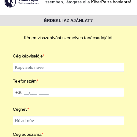
szemben, látogass el a
KiberPajzs honlapra!
ÉRDEKLI AZ AJÁNLAT?
Kérjen visszahívást személyes tanácsadójától.
Cég képviselője
Telefonszám
+36
Telefonszám
Cégnév
Szükséges
Cég adószáma