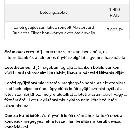
1 400
Letéti igazolás
Ft/db
Letéti gyűjtőszámlához rendelt Mastercard
7 003 Ft
Business Silver bankkártya éves átalánydíja
Számlavezetési díj:
tartalmazza a számlavezetést, az
internetbank és a telefonos ügyfélszolgálat ingyenes használatát
Letétkezelési díj:
magában foglalja a bankon belüli, bankon
kívüli utalások forgalmi jutalékát, illetve a pénztári kifizetés díját.
Letéti gyűjtőszámla:
fizetési meghagyás során az elektronikus
fizetések teljesítéséhez ügyfelünk letéti gyűjtőszámlát nyithat a
letéti számlá(k)hoz, melyre átutalhat a letéti alszámlákról, vagy a
főszámláról. Letéti gyűjtőszámla nyitása nem kötelező letéti
alszámlához.
Deviza kondíciók:
Az ügyvédi letéti számlához tartozó deviza
kondíciók megegyeznek a főszámlán beállításra került deviza
kondíciókkal.