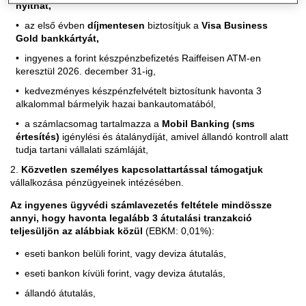
nyithat,
az első évben
díjmentesen
biztosítjuk a
Visa Business
Gold bankkártyát,
ingyenes a forint készpénzbefizetés Raiffeisen ATM-en
keresztül 2026. december 31-ig,
kedvezményes készpénzfelvételt biztosítunk havonta 3
alkalommal bármelyik hazai bankautomatából,
a számlacsomag tartalmazza a
Mobil Banking (sms
értesítés)
igénylési és átalánydíját, amivel állandó kontroll alatt
tudja tartani vállalati számláját,
2.
Közvetlen személyes kapcsolattartással támogatjuk
vállalkozása pénzügyeinek intézésében.
Az ingyenes ügyvédi számlavezetés feltétele mindössze
annyi, hogy havonta legalább 3 átutalási tranzakció
teljesüljön az alábbiak közül
(EBKM: 0,01%):
eseti bankon belüli forint, vagy deviza átutalás,
eseti bankon kívüli forint, vagy deviza átutalás,
állandó átutalás,