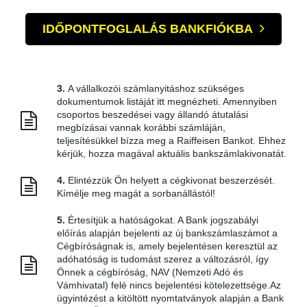
IDŐPONTFOGLALÁS BANKFIÓKBA
3.
A vállalkozói számlanyitáshoz szükséges
dokumentumok listáját itt megnézheti. Amennyiben
csoportos beszedései vagy állandó átutalási
megbízásai vannak korábbi számláján,
teljesítésükkel bízza meg a Raiffeisen Bankot. Ehhez
kérjük, hozza magával aktuális bankszámlakivonatát.
4.
Elintézzük Ön helyett a cégkivonat beszerzését.
Kímélje meg magát a sorbanállástól!
5.
Értesítjük a hatóságokat. A Bank jogszabályi
előírás alapján bejelenti az új bankszámlaszámot a
Cégbíróságnak is, amely bejelentésen keresztül az
adóhatóság is tudomást szerez a változásról, így
Önnek a cégbíróság, NAV (Nemzeti Adó és
Vámhivatal) felé nincs bejelentési kötelezettsége.Az
ügyintézést a kitöltött nyomtatványok alapján a Bank