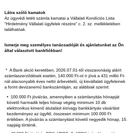
Látra szóló kamatok
Az ügyvédi letéti számla kamatai a Vállalati Kondíciós Lista
"Hirdetmény Vállalati ügyfelek részére" c. 2. sz. mellékletében
találhatóak.
Ismerje meg személyes tanácsadóját és ajánlatunkat az Ön
által választott bankfiókban!
* A Bank akció keretében, 2026.07.01-től visszavonásig aláírt
számlaszerződések esetén, 140.000 Ft-ot ír jóvá a 431 millió Ft-
nál alacsonyabb éves nettó árbevételű, új kisvállalati ügyfeleinek
a forint devizanemű bankszámláján, az alábbiak szerint:
100.000 Ft jóváírás, amennyiben a számlanyitás hónapját
követő harmadik teljes hónap végéig minimum 10 db
elektronikus kimenő átutalást és/vagy bankkártyás vásárlást
kezdeményez az ügyfél, összesen minimum 100.000 Ft
értékben. A jóváírás a számlanyitást követő negyedik hónap, 15.
napjáig történik.