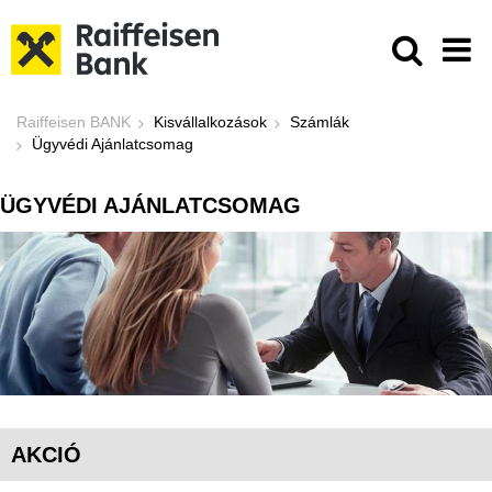
Ugrás a fő tartalomhoz
Ügyvédi Ajánlatcsomag - Raiffeise
Raiffeisen BANK
Kisvállalkozások
Számlák
Ügyvédi Ajánlatcsomag
ÜGYVÉDI AJÁNLATCSOMAG
AKCIÓ