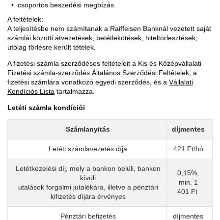
csoportos beszedési megbízás.
A feltételek:
A teljesítésbe nem számítanak a Raiffeisen Banknál vezetett saját
számlái közötti átvezetések, betétlekötések, hiteltörlesztések,
utólag törlésre került tételek.
A fizetési számla szerződéses feltételeit a Kis és Középvállalati
Fizetési számla-szerződés Általános Szerződési Feltételek, a
fizetési számlára vonatkozó egyedi szerződés, és a
Vállalati
Kondíciós Lista
tartalmazza.
Letéti számla kondíciói
Számlanyitás
díjmentes
Letéti számlavezetés díja
421 Ft/hó
Letétkezelési díj, mely a bankon belüli, bankon
0,15%,
kívüli
min. 1
utalások forgalmi jutalékára, illetve a pénztári
401 Ft
kifizetés díjára érvényes
Pénztári befizetés
díjmentes