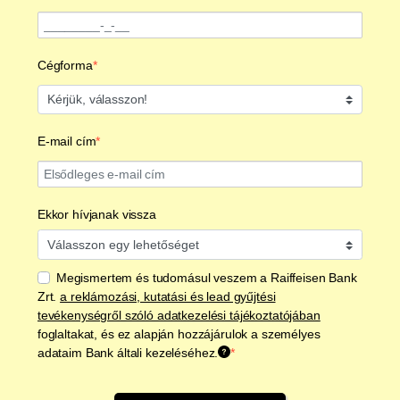
Cégforma
Cégforma
E-mail cím
Szükséges
Ekkor hívjanak vissza
Válasszon egy lehetőséget
Megismertem és tudomásul veszem a Raiffeisen Bank
Zrt.
a reklámozási, kutatási és lead gyűjtési
tevékenységről szóló adatkezelési tájékoztatójában
foglaltakat, és ez alapján hozzájárulok a személyes
adataim Bank általi kezeléséhez.