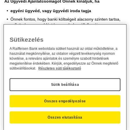
Az Ügyvédi Ajánlatcsomagot Önnek kínáljuk, ha
egyéni ügyvéd, vagy ügyvédi iroda tagja
Önnek fontos, hogy banki költségeit alacsony szinten tartsa,
emellett olyan megoldást keres, ahol a vállalkozói
számlavezetésért alacsony havidíjjal számolhat
Sütikezelés
A Raiffeisen Bank weboldala sütiket használ az oldal működtetése, a
ÉRDEKEL
használat megkönnyítése, az oldalon végzett tevékenység nyomon
követése, a releváns ajánlatok és személyre szabott hirdetések
megjelenítése érdekében. Kérjük, engedélyezze az Önnek megfelelő
sütibeállításokat.
Részletes süti tájékoztató
Azért érdemes az Ügyvédi Ajánlatcsomagot választania, mert
1.
Kifejezetten egyéni ügyvédek és ügyvédi irodák számára
Sütik beállítása
alakítottunk ki a számlacsomagot:
a számlavezetési díjmentesség feltétele havonta legalább 3
Összes engedélyezése
átutalási tranzakció indítása a számláról, vagy minimum 100.000
Ft Raiffeisen kereskedői szolgáltatások keretében generált
bankkártya elfogadásból származó havi forgalom (POS, SoftPos,
Összes elutasítása
Vpos).
számlája mellé kedvezményes díjazású letéti számlát