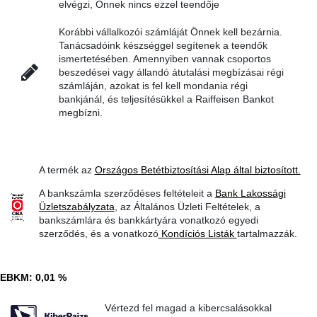
elvégzi, Önnek nincs ezzel teendője
Korábbi vállalkozói számláját Önnek kell bezárnia.
Tanácsadóink készséggel segítenek a teendők
ismertetésében. Amennyiben vannak csoportos
beszedései vagy állandó átutalási megbízásai régi
számláján, azokat is fel kell mondania régi
bankjánál, és teljesítésükkel a Raiffeisen Bankot
megbízni.
A termék az
Országos Betétbiztosítási Alap által biztosított.
A bankszámla szerződéses feltételeit a
Bank Lakossági
Üzletszabályzata
, az Általános Üzleti Feltételek, a
bankszámlára és bankkártyára vonatkozó egyedi
szerződés, és a vonatkozó
Kondíciós Listák
tartalmazzák.
EBKM: 0,01 %
Vértezd fel magad a kibercsalásokkal