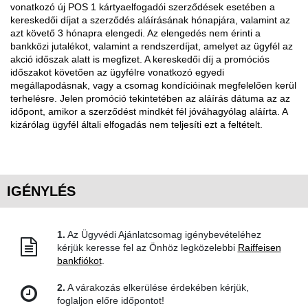
vonatkozó új POS 1 kártyaelfogadói szerződések esetében a
kereskedői díjat a szerződés aláírásának hónapjára, valamint az
azt követő 3 hónapra elengedi. Az elengedés nem érinti a
bankközi jutalékot, valamint a rendszerdíjat, amelyet az ügyfél az
akció időszak alatt is megfizet. A kereskedői díj a promóciós
időszakot követően az ügyfélre vonatkozó egyedi
megállapodásnak, vagy a csomag kondícióinak megfelelően kerül
terhelésre. Jelen promóció tekintetében az aláírás dátuma az az
időpont, amikor a szerződést mindkét fél jóváhagyólag aláírta. A
kizárólag ügyfél általi elfogadás nem teljesíti ezt a feltételt.
IGÉNYLÉS
1.
Az Ügyvédi Ajánlatcsomag igénybevételéhez
kérjük keresse fel az Önhöz legközelebbi
Raiffeisen
bankfiókot
.
2.
A várakozás elkerülése érdekében kérjük,
foglaljon előre időpontot!