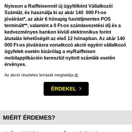
Nyisson a Raiffeisennél új ügyfélként Vállalkozói
Számlát, és használja ki az akár 140 000 Ft-os
jóváírást*, az akár 6 hónapig havidíjmentes POS
terminált**, valamint a 0 Ft-os számlavezetési díj és a
kedvezményes bankon kívüli elektronikus forint
átutalás lehetőségét az első 12 hónapban. Az akár 140
000 Ft-os jóváírásra vonatkozó akció egyéni vállalkozó
ügyfelek esetén kizárólag a myRaiffeisen
mobilapplikáción keresztül nyitott számlák esetén
érvényes.
Az akció részletes leírását megtalálja
itt
.
ÉRDEKEL
MIÉRT ÉRDEMES?