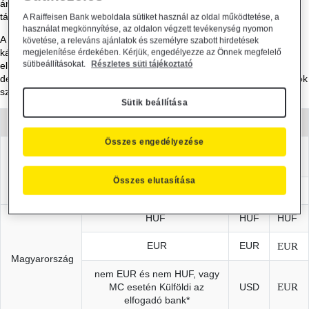
árfolyam közötti eltérést mutató árrésről, amit a Bank a lenti
táblázatokban tesz közzé.
A Raiffeisen Bank weboldala sütiket használ az oldal működtetése, a
használat megkönnyítése, az oldalon végzett tevékenység nyomon
A tranzakció helye és a tranzakció devizaneme meghatározza a
követése, a releváns ajánlatok és személyre szabott hirdetések
kártyatársaság által alkalmazott elszámolási devizanemet. Ezen
megjelenítése érdekében. Kérjük, engedélyezze az Önnek megfelelő
sütibeállításokat.
Részletes süti tájékoztató
elszámolási devizanem és a bankkártyához tartozó számla
devizaneme alapján kereshető ki az aktuális árrés az alábbi táblázatok
szerint.
Sütik beállítása
1. Kártyatársasági elszámolási devizanemek:
Összes engedélyezése
Elszámolás
devizaneme
Tranzakció
Tranzakció devizaneme
helye
Összes elutasítása
VISA
MC
HUF
HUF
HUF
EUR
EUR
EUR
Magyarország
nem EUR és nem HUF, vagy
MC esetén Külföldi az
USD
EUR
elfogadó bank*