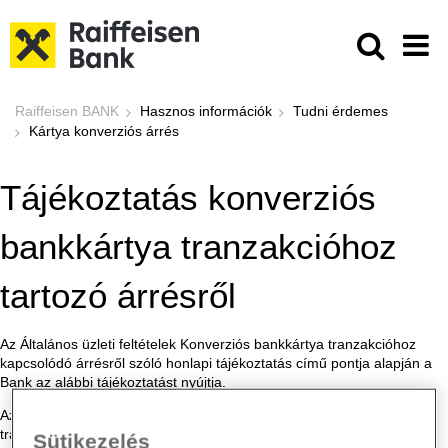
Ugrás a fő tartalomhoz
Kártya konverziós árrés - Raiffeis
Raiffeisen BANK
Hasznos információk
Tudni érdemes
Kártya konverziós árrés
Tájékoztatás konverziós
bankkártya tranzakcióhoz
tartozó árrésről
Az Általános üzleti feltételek Konverziós bankkártya tranzakcióhoz
kapcsolódó árrésről szóló honlapi tájékoztatás című pontja alapján a
Bank az alábbi tájékoztatást nyújtja.
Az árrésről szóló tájékoztatás alapján az Ügyfelek a bankkártya
tranzakciót megelőzően tájékozódhatnak a banki árfolyam és az EKB
Sütikezelés