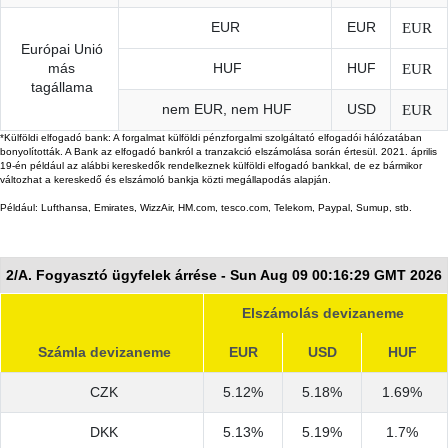
EUR
EUR
EUR
Európai Unió
más
HUF
HUF
EUR
tagállama
nem EUR, nem HUF
USD
EUR
*Külföldi elfogadó bank: A forgalmat külföldi pénzforgalmi szolgáltató elfogadói hálózatában
bonyolították. A Bank az elfogadó bankról a tranzakció elszámolása során értesül. 2021. április
19-én például az alábbi kereskedők rendelkeznek külföldi elfogadó bankkal, de ez bármikor
változhat a kereskedő és elszámoló bankja közti megállapodás alapján.
Például: Lufthansa, Emirates, WizzAir, HM.com, tesco.com, Telekom, Paypal, Sumup, stb.
2/A. Fogyasztó ügyfelek árrése - Sun Aug 09 00:16:29 GMT 2026
Elszámolás devizaneme
Számla devizaneme
EUR
USD
HUF
CZK
5.12%
5.18%
1.69%
DKK
5.13%
5.19%
1.7%