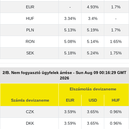
EUR
-
4.93%
1.7%
HUF
3.34%
3.4%
-
PLN
5.13%
5.19%
1.7%
RON
5.08%
5.14%
1.65%
SEK
5.18%
5.24%
1.75%
2/B. Nem fogyasztó ügyfelek árrése - Sun Aug 09 00:16:29 GMT
2026
Elszámolás devizaneme
Számla devizaneme
EUR
USD
HUF
CZK
3.59%
3.65%
0.96%
DKK
3.59%
3.65%
0.96%