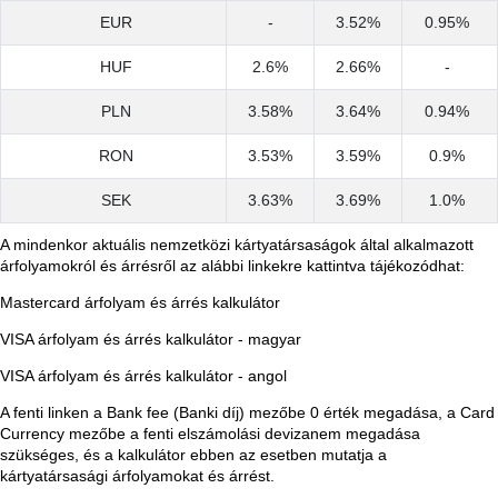
EUR
-
3.52%
0.95%
HUF
2.6%
2.66%
-
PLN
3.58%
3.64%
0.94%
RON
3.53%
3.59%
0.9%
SEK
3.63%
3.69%
1.0%
A mindenkor aktuális nemzetközi kártyatársaságok által alkalmazott
árfolyamokról és árrésről az alábbi linkekre kattintva tájékozódhat:
Mastercard árfolyam és árrés kalkulátor
VISA árfolyam és árrés kalkulátor - magyar
VISA árfolyam és árrés kalkulátor - angol
A fenti linken a Bank fee (Banki díj) mezőbe 0 érték megadása, a Card
Currency mezőbe a fenti elszámolási devizanem megadása
szükséges, és a kalkulátor ebben az esetben mutatja a
kártyatársasági árfolyamokat és árrést.